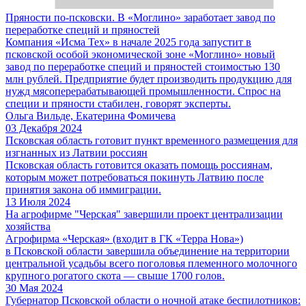
Пряности по-псковски. В «Моглино» заработает завод по
переработке специй и пряностей
Компания «Исма Тех» в начале 2025 года запустит в
псковской особой экономической зоне «Моглино» новый
завод по переработке специй и пряностей стоимостью 130
млн рублей. Предприятие будет производить продукцию для
нужд мясоперерабатывающей промышленности. Спрос на
специи и пряности стабилен, говорят эксперты.
Ольга Вильде, Екатерина Фомичева
03 Декабря 2024
Псковская область готовит пункт временного размещения для
изгнанных из Латвии россиян
Псковская область готовится оказать помощь россиянам,
которым может потребоваться покинуть Латвию после
принятия закона об иммиграции.
13 Июля 2024
На агрофирме "Черская" завершили проект централизации
хозяйства
Агрофирма «Черская» (входит в ГК «Терра Нова»)
в Псковской области завершила объединение на территории
центральной усадьбы всего поголовья племенного молочного
крупного рогатого скота — свыше 1700 голов.
30 Мая 2024
Губернатор Псковской области о ночной атаке беспилотников: