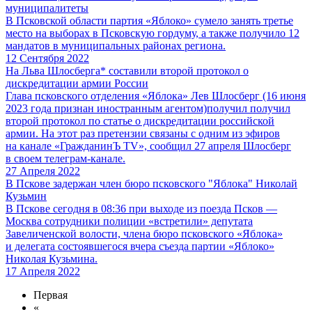
муниципалитеты
В Псковской области партия «Яблоко» сумело занять третье
место на выборах в Псковскую гордуму, а также получило 12
мандатов в муниципальных районах региона.
12 Сентября 2022
На Льва Шлосберга* составили второй протокол о
дискредитации армии России
Глава псковского отделения «Яблока» Лев Шлосберг (16 июня
2023 года признан иностранным агентом)получил получил
второй протокол по статье о дискредитации российской
армии. На этот раз претензии связаны с одним из эфиров
на канале «ГражданинЪ TV», сообщил 27 апреля Шлосберг
в своем телеграм-канале.
27 Апреля 2022
В Пскове задержан член бюро псковского "Яблока" Николай
Кузьмин
В Пскове сегодня в 08:36 при выходе из поезда Псков —
Москва сотрудники полиции «встретили» депутата
Завеличенской волости, члена бюро псковского «Яблока»
и делегата состоявшегося вчера съезда партии «Яблоко»
Николая Кузьмина.
17 Апреля 2022
Первая
«