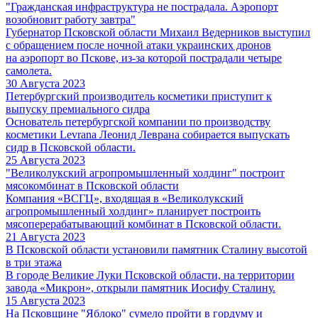
"Гражданская инфраструктура не пострадала. Аэропорт
возобновит работу завтра"
Губернатор Псковской области Михаил Ведерников выступил
с обращением после ночной атаки украинских дронов
на аэропорт во Пскове, из-за которой пострадали четыре
самолета.
30 Августа 2023
Петербургский производитель косметики приступит к
выпуску премиального сидра
Основатель петербургской компании по производству
косметики Levrana Леонид Леврана собирается выпускать
сидр в Псковской области.
25 Августа 2023
"Великолукский агропромышленный холдинг" построит
мясокомбинат в Псковской области
Компания «ВСГЦ», входящая в «Великолукский
агропромышленный холдинг» планирует построить
мясоперерабатывающий комбинат в Псковской области.
21 Августа 2023
В Псковской области установили памятник Сталину высотой
в три этажа
В городе Великие Луки Псковской области, на территории
завода «Микрон», открыли памятник Иосифу Сталину.
15 Августа 2023
На Псковщине "Яблоко" сумело пройти в гордуму и