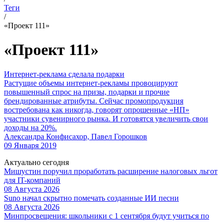
Теги
/
«Проект 111»
«Проект 111»
Интернет-реклама сделала подарки
Растущие объемы интернет-рекламы провоцируют
повышенный спрос на призы, подарки и прочие
брендированные атрибуты. Сейчас промопродукция
востребована как никогда, говорят опрошенные «НП»
участники сувенирного рынка. И готовятся увеличить свои
доходы на 20%.
Александра Конфисахор, Павел Горошков
09 Января 2019
Актуально сегодня
Мишустин поручил проработать расширение налоговых льгот
для IT-компаний
08 Августа 2026
Suno начал скрытно помечать созданные ИИ песни
08 Августа 2026
Минпросвещения: школьники с 1 сентября будут учиться по