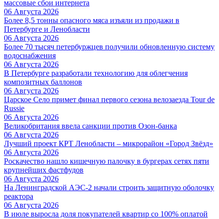
массовые сбои интернета
06 Августа 2026
Более 8,5 тонны опасного мяса изъяли из продажи в
Петербурге и Ленобласти
06 Августа 2026
Более 70 тысяч петербуржцев получили обновленную систему
водоснабжения
06 Августа 2026
В Петербурге разработали технологию для облегчения
композитных баллонов
06 Августа 2026
Царское Село примет финал первого сезона велозаезда Tour de
Russie
06 Августа 2026
Великобритания ввела санкции против Озон-банка
06 Августа 2026
Лучший проект КРТ Ленобласти – микрорайон «Город Звёзд»
06 Августа 2026
Роскачество нашло кишечную палочку в бургерах сетях пяти
крупнейших фастфудов
06 Августа 2026
На Ленинградской АЭС-2 начали строить защитную оболочку
реактора
06 Августа 2026
В июле выросла доля покупателей квартир со 100% оплатой