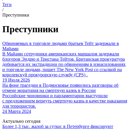
Теги
/
Преступники
Преступники
Обвиняемых в торговле людьми братьев Тейт задержали в
Майами
В Майами сотрудники американских маршалов задержали
блогеров Эндрю и Тристана Тейтов. Британская прокуратура
добивается их экстрадиции по обвинениям в изнасилованиях
и торговле людьми, пишет The New York Post со ссылкой на
королевскуй прокурорскую службу (CPS) .
19 Июля 2026
На фоне трагедии в Подмосковье появились разговоры об
отмене моратория на смертную казнь в России
Российские чиновники и парламентарии выступили
с предложением вернуть смертную казнь в качестве наказания
для террористов.
24 Марта 2024
Актуально сегодня
Более 1,3 тыс. жалоб за сутки: в Петербурге фиксируют