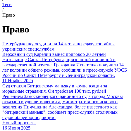
Теги
/
Право
Право
Петербурженку осудили на 14 лет за передачу гостайны
украинским спецслужбам
Верховный суд Карелии вынес приговор 20-летней
жительнице Санкт-Петербурга, признанной виновной в
государственной измене. Гражданка Игнатенко получила 14
лет колонии общего режима, сообщили в пресс-службе УФСБ
России по Санкт-Петербургу и Ленинградской области.
11 Ноября 2025
Суд отказал Битцевскому маньяку в компенсации за
моральные страдания. Он требовал 100 тыс. рублей
Решением Замоскворецкого районного суда города Москвы
отказано в удовлетворении административного искового
заявления Пичушкина Александра, более известного как
"битцевский маньяк", сообщает пресс-служба столичных
судов общей юрисдикции.
Новый проспект
16 Июня 2025