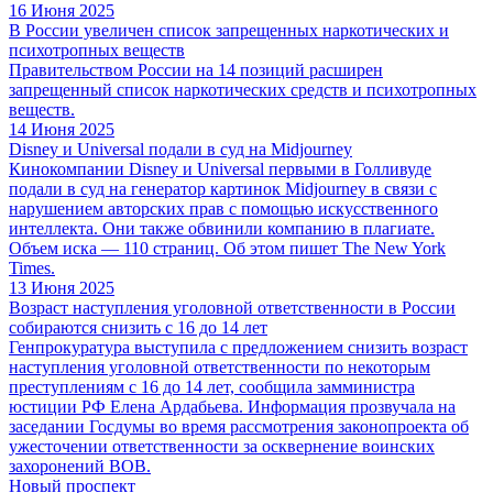
16 Июня 2025
В России увеличен список запрещенных наркотических и
психотропных веществ
Правительством России на 14 позиций расширен
запрещенный список наркотических средств и психотропных
веществ.
14 Июня 2025
Disney и Universal подали в суд на Midjourney
Кинокомпании Disney и Universal первыми в Голливуде
подали в суд на генератор картинок Midjourney в связи с
нарушением авторских прав с помощью искусственного
интеллекта. Они также обвинили компанию в плагиате.
Объем иска — 110 страниц. Об этом пишет The New York
Times.
13 Июня 2025
Возраст наступления уголовной ответственности в России
собираются снизить с 16 до 14 лет
Генпрокуратура выступила с предложением снизить возраст
наступления уголовной ответственности по некоторым
преступлениям с 16 до 14 лет, сообщила замминистра
юстиции РФ Елена Ардабьева. Информация прозвучала на
заседании Госдумы во время рассмотрения законопроекта об
ужесточении ответственности за осквернение воинских
захоронений ВОВ.
Новый проспект