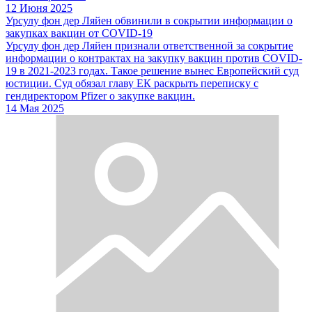
12 Июня 2025
Урсулу фон дер Ляйен обвинили в сокрытии информации о
закупках вакцин от COVID-19
Урсулу фон дер Ляйен признали ответственной за сокрытие
информации о контрактах на закупку вакцин против COVID-
19 в 2021-2023 годах. Такое решение вынес Европейский суд
юстиции. Суд обязал главу ЕК раскрыть переписку с
гендиректором Pfizer о закупке вакцин.
14 Мая 2025