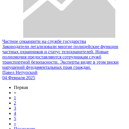
Частное секьюрити на службе государства
Законодатели легализовали многие полицейские функции
частных охранников и статус телохранителей. Новые
полномочия предоставляются сотрудникам служб
транспортной безопасности. Эксперты видят в этом риски
нарушений фундаментальных прав граждан.
Павел Нетупский
04 Февраля 2025
Первая
«
1
2
3
4
5
»
Последняя