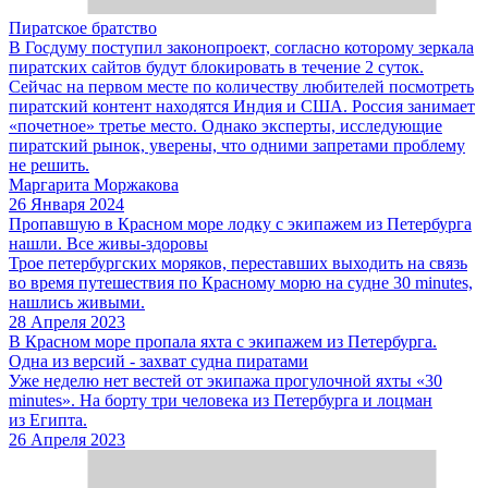
Пиратское братство
В Госдуму поступил законопроект, согласно которому зеркала
пиратских сайтов будут блокировать в течение 2 суток.
Сейчас на первом месте по количеству любителей посмотреть
пиратский контент находятся Индия и США. Россия занимает
«почетное» третье место. Однако эксперты, исследующие
пиратский рынок, уверены, что одними запретами проблему
не решить.
Маргарита Моржакова
26 Января 2024
Пропавшую в Красном море лодку с экипажем из Петербурга
нашли. Все живы-здоровы
Трое петербургских моряков, переставших выходить на связь
во время путешествия по Красному морю на судне 30 minutes,
нашлись живыми.
28 Апреля 2023
В Красном море пропала яхта с экипажем из Петербурга.
Одна из версий - захват судна пиратами
Уже неделю нет вестей от экипажа прогулочной яхты «30
minutes». На борту три человека из Петербурга и лоцман
из Египта.
26 Апреля 2023