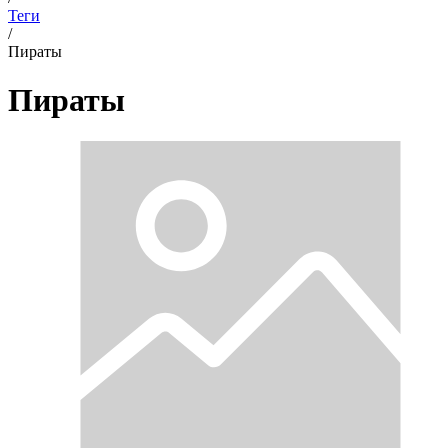
Теги
/
Пираты
Пираты