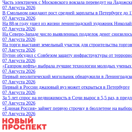
Часть электричек с Московского вокзала переведут на Ладожс
07 Августа 2026
В Смольном ожидают рост средней зарплаты в Петербурге до 17
07 Августа 2026
На 88-м году ушел из жизни ленинградский художник Никола
07 Августа 2026
На Северо-Западе число выявленных подделок денег снизилос
07 Августа 2026
На торги выставят земельный участок для строительства торгов
07 Августа 2026
Путин обсудил с Совбезом защиту инфраструктуры от террори
07 Августа 2026
«Газпром нефть» выбрала лучшие технологии молодых ученых 
07 Августа 2026
Первый неолитический могильник обнаружили в Ленинградск
07 Августа 2026
Первый в России джазовый вуз может открыться в Петербурге
07 Августа 2026
За 5 лет спрос на недвижимость в Сочи вырос в 5,5 раз, в пред
07 Августа 2026
«Единая Россия» займет первую строчку в бюллетене на выбор
07 Августа 2026