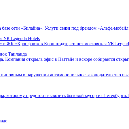
 базе сети «Билайна». Услуги связи под брендом «Альфа-мобайл»
я УК Legenda Hotels
 в ЖК «Кронфорт» в Кронштадте, станет московская УК Legenda 
ынок Таиланда
. Компания открыла офис в Паттайе и вскоре собирается открыт
 виновным в нарушении антимонопольное законодательство из
 которому предстоит вывозить бытовой мусор из Петербурга. Кон
иаде