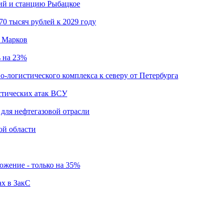
кий и станцию Рыбацкое
0 тысяч рублей к 2029 году
й Марков
ь на 23%
о-логистического комплекса к северу от Петербурга
стических атак ВСУ
для нефтегазовой отрасли
ой области
ложение - только на 35%
ах в ЗакС