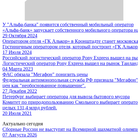
У "Альфа-банка" появится собственный мобильный оператор
«Альфа-банк» запускает собственного мобильного оператора на
29 Октября 2024
Оператором отеля «ГК Алькор» в Кронштадте станет московска
Гостиничным оператором отеля, который построит «ГК Алькор»
17 Июля 2024
Российский логистический оператор Pony Express вышел на р
Логистический оператор Pony Express вышел на рынок Таиланда
04 Марта 2023
ФАС обязала "Мегафон" понизить цены
Федеральная антимонопольная служба РФ признала "Мегафон"
цен как "необоснованное повышение".
27 Декабря 2022
Петербург выбирает оператора для вывоза бытового мусора
Комитет по природопользованию Смольного выбирает оператора,
целых 131,4 млрд рублей.
20 Июля 2021
Актуально сегодня
Сборные России не выступят на Всемирной шахматной олимп
07 Августа 2026