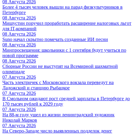
08 Августа 2026
Более 4 тысяч человек вышли на парад физкультурников в
Петербурге
08 Августа 2026
Мишустин поручил проработать расширение налоговых льгот
для IT-компаний
08 Августа 2026
Suno начал скрытно помечать созданные ИИ песни
08 Августа 2026
Минпросвещения: школьники с 1 сентября будут учиться по
новой программе
08 Августа 2026
Сборные России не выступят на Всемирной шахматной
олимпиаде
07 Августа 2026
Часть электричек с Московского вокзала переведут на
Ладожский и станцию Рыбацкое
07 Августа 2026
В Смольном ожидают рост средней зарплаты в Петербурге до
170 тысяч рублей к 2029 году
07 Августа 2026
На 88-м году ушел из жизни ленинградский художник
Николай Марков
07 Августа 2026
На Северо-Западе число выявленных подделок денег