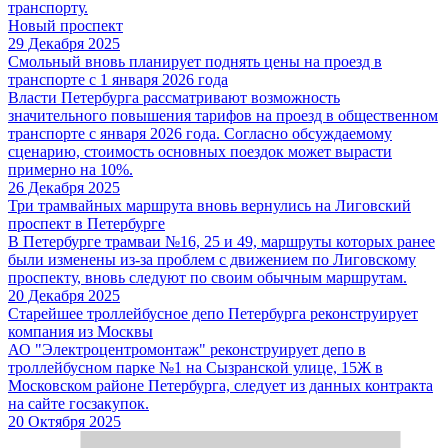
транспорту.
Новый проспект
29 Декабря 2025
Смольный вновь планирует поднять цены на проезд в
транспорте с 1 января 2026 года
Власти Петербурга рассматривают возможность
значительного повышения тарифов на проезд в общественном
транспорте с января 2026 года. Согласно обсуждаемому
сценарию, стоимость основных поездок может вырасти
примерно на 10%.
26 Декабря 2025
Три трамвайных маршрута вновь вернулись на Лиговский
проспект в Петербурге
В Петербурге трамваи №16, 25 и 49, маршруты которых ранее
были изменены из-за проблем с движением по Лиговскому
проспекту, вновь следуют по своим обычным маршрутам.
20 Декабря 2025
Старейшее троллейбусное депо Петербурга реконструирует
компания из Москвы
АО "Электроцентромонтаж" реконструирует депо в
троллейбусном парке №1 на Сызранской улице, 15Ж в
Московском районе Петербурга, следует из данных контракта
на сайте госзакупок.
20 Октября 2025