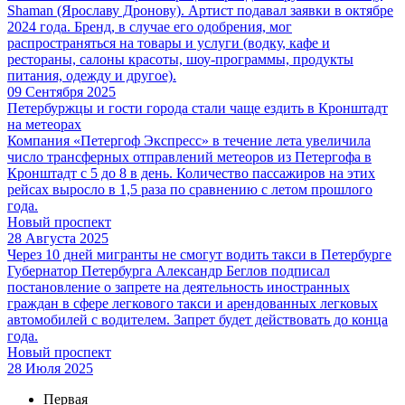
Shaman (Ярославу Дронову). Артист подавал заявки в октябре
2024 года. Бренд, в случае его одобрения, мог
распространяться на товары и услуги (водку, кафе и
рестораны, салоны красоты, шоу-программы, продукты
питания, одежду и другое).
09 Сентября 2025
Петербуржцы и гости города стали чаще ездить в Кронштадт
на метеорах
Компания «Петергоф Экспресс» в течение лета увеличила
число трансферных отправлений метеоров из Петергофа в
Кронштадт с 5 до 8 в день. Количество пассажиров на этих
рейсах выросло в 1,5 раза по сравнению с летом прошлого
года.
Новый проспект
28 Августа 2025
Через 10 дней мигранты не смогут водить такси в Петербурге
Губернатор Петербурга Александр Беглов подписал
постановление о запрете на деятельность иностранных
граждан в сфере легкового такси и арендованных легковых
автомобилей с водителем. Запрет будет действовать до конца
года.
Новый проспект
28 Июля 2025
Первая