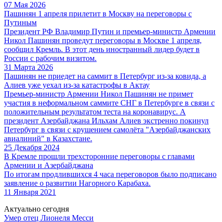
07 Мая 2026
Пашинян 1 апреля прилетит в Москву на переговоры с
Путиным
Президент РФ Владимир Путин и премьер-министр Армении
Никол Пашинян проведут переговоры в Москве 1 апреля,
сообщил Кремль. В этот день иностранный лидер будет в
России с рабочим визитом.
31 Марта 2026
Пашинян не приедет на саммит в Петербург из-за ковида, а
Алиев уже уехал из-за катастрофы в Актау
Премьер-министр Армении Никол Пашинян не примет
участия в неформальном саммите СНГ в Петербурге в связи с
положительным результатом теста на коронавирус. А
президент Азербайджана Ильхам Алиев экстренно покинул
Петербург в связи с крушением самолёта "Азербайджанских
авиалиний" в Казахстане.
25 Декабря 2024
В Кремле прошли трехсторонние переговоры с главами
Армении и Азербайджана
По итогам продлившихся 4 часа переговоров было подписано
заявление о развитии Нагорного Карабаха.
11 Января 2021
Актуально сегодня
Умер отец Лионеля Месси