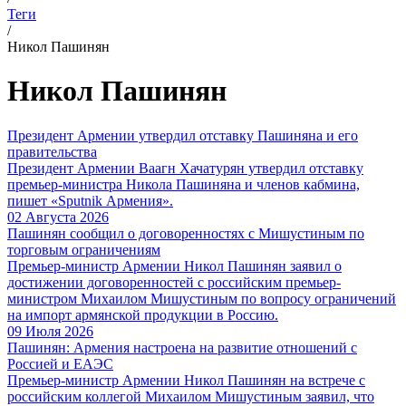
Теги
/
Никол Пашинян
Никол Пашинян
Президент Армении утвердил отставку Пашиняна и его
правительства
Президент Армении Ваагн Хачатурян утвердил отставку
премьер-министра Никола Пашиняна и членов кабмина,
пишет «Sputnik Армения».
02 Августа 2026
Пашинян сообщил о договоренностях с Мишустиным по
торговым ограничениям
Премьер-министр Армении Никол Пашинян заявил о
достижении договоренностей с российским премьер-
министром Михаилом Мишустиным по вопросу ограничений
на импорт армянской продукции в Россию.
09 Июля 2026
Пашинян: Армения настроена на развитие отношений с
Россией и ЕАЭС
Премьер-министр Армении Никол Пашинян на встрече с
российским коллегой Михаилом Мишустиным заявил, что