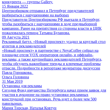
конкурента — группы Gallery.
15 Января 2022
Центризбирком отправил в Петербург представителей
разбираться с нарушениями на выборах
Представители Центризбиркома РФ выехали в Петербург,
чтобы разобраться с нарушениями в ходе предвыборной
кампании. Ранее на препятствия со стороны власти в ЦИК
пожаловалась певица Татьяна Буланова.
09 Августа 2021
Рекламный баттл. «Новый проспект» усадил за круглый стол
агентов и рекламодателей
«Новый проспект» в партнерстве с NevaCoffee собрал на
площадке отеля VOX операторов онлайн- и оффлайн-
рекламы, а также крупнейших рекламодателей Петербурга,
чтобы обсудить важнейшие тренды и ключевые проблемы
отрасли. Подробности в репортаже модератора дискуссии
Павла Горошкова.
Ольга Головина
31 Мая 2019
Остановка для рекламы
Сегодня Фонд имущества Петербурга начал прием заявок для
участия в аукционе на право установки рекламных
конструкций при остановках. Речь идет о более чем 500
павильонах.
Мария Тирская, Наталья Ковтун