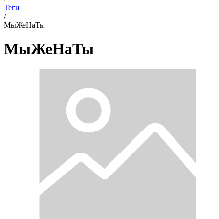
Теги
/
МыЖеНаТы
МыЖеНаТы