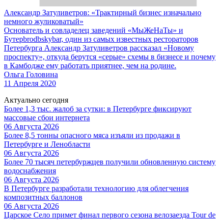
Александр Затуливетров: «Трактирный бизнес изначально
немного жуликоватый»
Основатель и совладелец заведений «МыЖеНаТы» и
Бутерbrodbskybar, один из самых известных рестораторов
Петербурга Александр Затуливетров рассказал «Новому
проспекту», откуда берутся «серые» схемы в бизнесе и почему
в Камбодже ему работать приятнее, чем на родине.
Ольга Головина
11 Апреля 2020
Актуально сегодня
Более 1,3 тыс. жалоб за сутки: в Петербурге фиксируют
массовые сбои интернета
06 Августа 2026
Более 8,5 тонны опасного мяса изъяли из продажи в
Петербурге и Ленобласти
06 Августа 2026
Более 70 тысяч петербуржцев получили обновленную систему
водоснабжения
06 Августа 2026
В Петербурге разработали технологию для облегчения
композитных баллонов
06 Августа 2026
Царское Село примет финал первого сезона велозаезда Tour de