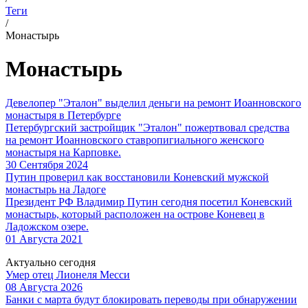
Теги
/
Монастырь
Монастырь
Девелопер "Эталон" выделил деньги на ремонт Иоанновского
монастыря в Петербурге
Петербургский застройщик "Эталон" пожертвовал средства
на ремонт Иоанновского ставропигиального женского
монастыря на Карповке.
30 Сентября 2024
Путин проверил как восстановили Коневский мужской
монастырь на Ладоге
Президент РФ Владимир Путин сегодня посетил Коневский
монастырь, который расположен на острове Коневец в
Ладожском озере.
01 Августа 2021
Актуально сегодня
Умер отец Лионеля Месси
08 Августа 2026
Банки с марта будут блокировать переводы при обнаружении