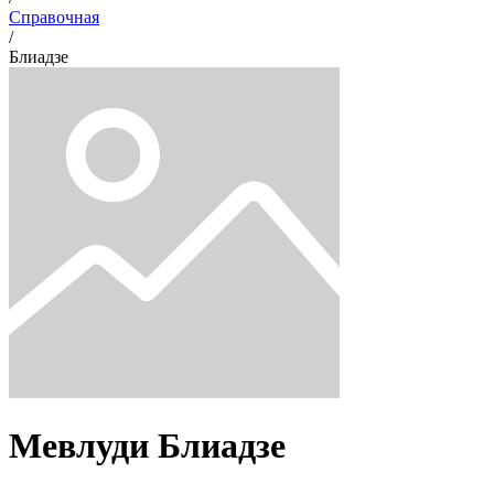
Справочная
/
Блиадзе
Мевлуди
Блиадзе