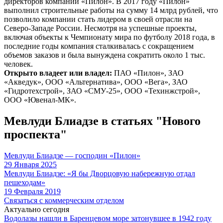
директоров компании «Пилон». В 2017 году «Пилон»
выполнил строительные работы на сумму 14 млрд рублей, что
позволило компании стать лидером в своей отрасли на
Северо-Западе России. Несмотря на успешные проекты,
включая объекты к Чемпионату мира по футболу 2018 года, в
последние годы компания сталкивалась с сокращением
объемов заказов и была вынуждена сократить около 1 тыс.
человек.
Открыто владеет или владел:
ПАО «Пилон», ЗАО
«Акведук», ООО «Альтернатива», ООО «Вега», ЗАО
«Гидротехстрой», ЗАО «СМУ-25», ООО «Техинжстрой»,
ООО «Ювенал-МК».
Мевлуди Блиадзе в статьях "Нового
проспекта"
Мевлуди Блиадзе — господин «Пилон»
29 Января 2025
Мевлуди Блиадзе: «Я бы Дворцовую набережную отдал
пешеходам»
19 Февраля 2019
Связаться с коммерческим отделом
Актуально сегодня
Водолазы нашли в Баренцевом море затонувшее в 1942 году