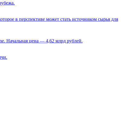
рубежа.
оторое в перспективе может стать источником сырья для
e. Начальная цена — 4,62 млрд рублей.
ычи.