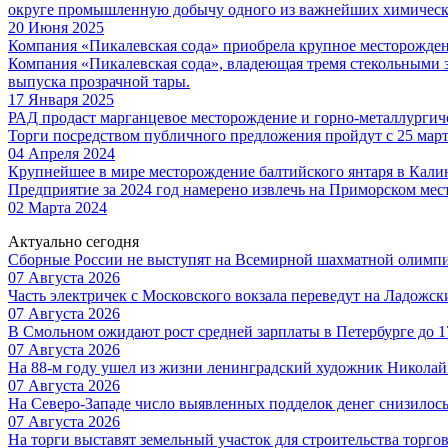
округе промышленную добычу одного из важнейших химических
20 Июня 2025
Компания «Пикалевская сода» приобрела крупное месторожден
Компания «Пикалевская сода», владеющая тремя стекольными з
выпуска прозрачной тары.
17 Января 2025
РАД продаст марганцевое месторождение и горно-металлургич
Торги посредством публичного предложения пройдут с 25 марта
04 Апреля 2024
Крупнейшее в мире месторождение балтийского янтаря в Кали
Предприятие за 2024 год намерено извлечь на Приморском мес
02 Марта 2024
Актуально сегодня
Сборные России не выступят на Всемирной шахматной олимп
07 Августа 2026
Часть электричек с Московского вокзала переведут на Ладожс
07 Августа 2026
В Смольном ожидают рост средней зарплаты в Петербурге до 17
07 Августа 2026
На 88-м году ушел из жизни ленинградский художник Никола
07 Августа 2026
На Северо-Западе число выявленных подделок денег снизилос
07 Августа 2026
На торги выставят земельный участок для строительства торгов