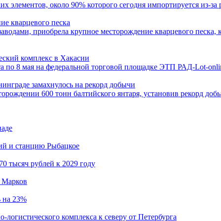
 элементов, около 90% которого сегодня импортируется из-за 
ие кварцевого песка
аводами, приобрела крупное месторождение кварцевого песка, к
еский комплекс в Хакасии
 по 8 мая на федеральной торговой площадке ЭТП РАД-Lot-onlin
нинграде замахнулось на рекорд добычи
торождении 600 тонн балтийского янтаря, установив рекорд доб
иаде
кий и станцию Рыбацкое
0 тысяч рублей к 2029 году
й Марков
ь на 23%
о-логистического комплекса к северу от Петербурга