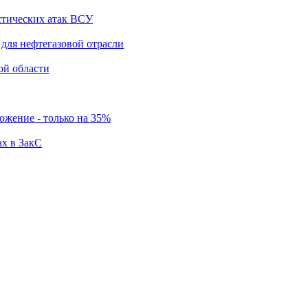
стических атак ВСУ
для нефтегазовой отрасли
ой области
ложение - только на 35%
ах в ЗакС