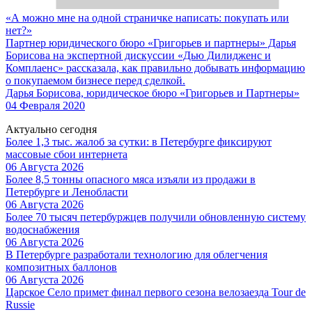
«А можно мне на одной страничке написать: покупать или
нет?»
Партнер юридического бюро «Григорьев и партнеры» Дарья
Борисова на экспертной дискуссии «Дью Дилидженс и
Комплаенс» рассказала, как правильно добывать информацию
о покупаемом бизнесе перед сделкой.
Дарья Борисова, юридическое бюро «Григорьев и Партнеры»
04 Февраля 2020
Актуально сегодня
Более 1,3 тыс. жалоб за сутки: в Петербурге фиксируют
массовые сбои интернета
06 Августа 2026
Более 8,5 тонны опасного мяса изъяли из продажи в
Петербурге и Ленобласти
06 Августа 2026
Более 70 тысяч петербуржцев получили обновленную систему
водоснабжения
06 Августа 2026
В Петербурге разработали технологию для облегчения
композитных баллонов
06 Августа 2026
Царское Село примет финал первого сезона велозаезда Tour de
Russie