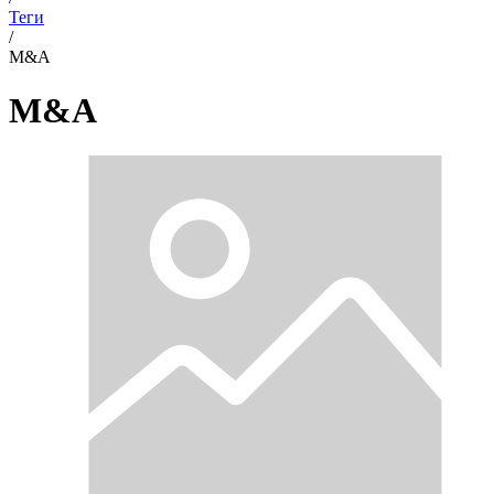
Теги
/
M&A
M&A