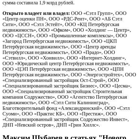
сумма составила 1,9 млрд рублей.
Открыто владеет или владел:
ООО «Сэтл Групп», ООО
«Центр оценки ПН», ООО «РДС-Рент», ООО «АБ Сэтл
Сити», ООО «Сэтл Эстейт», ООО «КЦ Петербургская
недвижимость», ООО «Офком», ООО «Холдинг — Центр»,
ООО «ЦССН», ООО «Промышленные комплексы», ООО
«Загород Петербургская недвижимость», ООО «ЦКП
Петербургская недвижимость», ООО «Центр аренды
Петербургская недвижимость», ООО «Прадо», ООО
«Сэтвилл», ООО «Хонвилл», ООО «Интернет-Холдинг»,
ООО «Юридический центр Петербургская недвижимость»,
ООО «ЦЭП Петербургская недвижимость», ООО «ЦПН
Петербургская недвижимость», ООО «Энергостройтех», ООО
«Специализированный застройщик Ост-Строй», ООО
«Специализированный застройщик Бизнес», ООО «Цесма»,
ООО «Специализированный застройщик Строительная
компания Содружество», ООО «Агентство Петербургская
недвижимость», ООО «Сэтл Сити Калининград»,
Благотворительный фонд «Александринский», ООО «Сэтл
Суоми», ООО «Практис КБ», ООО «Престиж», ООО
«Специализированный застройщик Содружество Инвест»,
ДНП «Невский остров», ДНП «Грин Хиллс».
Максим Шубарев в статьях "Нового