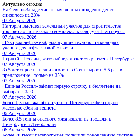
Актуально сегодня
На Северо-Западе число выявленных подделок денег
снизилось на 23%
07 Августа 2026
На торги выставят земельный участок для строительства
торгово-логистического комплекса к северу от Петербурга
07 Августа 2026
«Газпром нефть» выбрала лучшие технологии молодых
ученых для нефтегазовой отрасли
07 Августа 2026
Первый в России джазовый вуз может открыться в Петербурге
07 Августа 2026
За 5 лет спрос на недвижимость в Сочи вырос в 5,5 раз, в
предложение - только на 35%
07 Августа 2026
«Единая Россия» займет первую строчку в бюллетене на
выборах в ЗакС
07 Августа 2026
Более 1,3 тыс. жалоб за сутки: в Петербурге фиксируют
массовые сбои интернета
06 Августа 2026
Более 8,5 тонны опасного мяса изъяли из продажи в
Петербурге и Ленобласти
06 Августа 2026
Более 70 тысяч петербуржцев получили обновленную систему