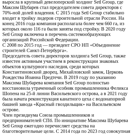
выросла в крупный девелоперский холдинг Setl Group, где
Максим Шубарев стал председателем совета директоров с
70%-ной долей владения. С 2015 года Setl Group стабильно
входит в тройку лидеров строительной отрасли России. На
конец 2016 года компания располагала более чем 660 га, из
которых около 116 га были заняты под стройку. В 2020 году
Setl Group включена в перечень системообразующих
организаций Российской Федерации.
С 2008 по 2015 год — президент СРО НП «Объединение
строителей Санкт-Петербурга».
Председатель совета директоров холдинга Setl Group, также
известен активным участием в реконструкции знаковых
объектов культурного наследия, среди которых
Константиновский дворец, Михайловский замок, Церковь
Рождества Иоанна Предтечи. В 2019 году по указанию
Максима Шубарева компания Setl Group полностью
восстановила утраченный особняк промышленника Феликса
Шопена на 25-й линии Васильевского острова, а в 2021 году
была начата реконструкция канатного цеха с водонапорной
башней завода «Красный гвоздильщик» на Васильевском
острове.
Член президиума Союза промышленников и
предпринимателей СПб. По инициативе Максима Шубарева
Setl Group ежегодно перечисляет средства на
благотворительные цели. С 2014 года по 2023 год совокупная