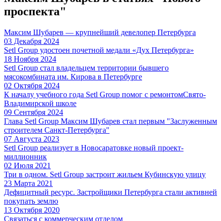
проспекта"
Максим Шубарев — крупнейший девелопер Петербурга
03 Декабря 2024
Setl Group удостоен почетной медали «Дух Петербурга»
18 Ноября 2024
Setl Group стал владельцем территории бывшего
мясокомбината им. Кирова в Петербурге
02 Октября 2024
К началу учебного года Setl Group помог с ремонтомСвято-
Владимирской школе
09 Сентября 2024
Глава Setl Group Максим Шубарев стал первым "Заслуженным
строителем Санкт-Петербурга"
07 Августа 2023
Setl Group реализует в Новосаратовке новый проект-
миллионник
02 Июля 2021
Три в одном. Setl Group застроит жильем Кубинскую улицу
23 Марта 2021
Дефицитный ресурс. Застройщики Петербурга стали активней
покупать землю
13 Октября 2020
Связаться с коммерческим отделом