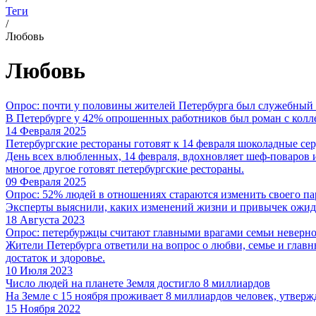
Теги
/
Любовь
Любовь
Опрос: почти у половины жителей Петербурга был служебный
В Петербурге у 42% опрошенных работников был роман с колл
14 Февраля 2025
Петербургские рестораны готовят к 14 февраля шоколадные се
День всех влюбленных, 14 февраля, вдохновляет шеф-поваров 
многое другое готовят петербургские рестораны.
09 Февраля 2025
Опрос: 52% людей в отношениях стараются изменить своего па
Эксперты выяснили, каких изменений жизни и привычек ожида
18 Августа 2023
Опрос: петербуржцы считают главными врагами семьи неверно
Жители Петербурга ответили на вопрос о любви, семье и гла
достаток и здоровье.
10 Июля 2023
Число людей на планете Земля достигло 8 миллиардов
На Земле с 15 ноября проживает 8 миллиардов человек, утверж
15 Ноября 2022