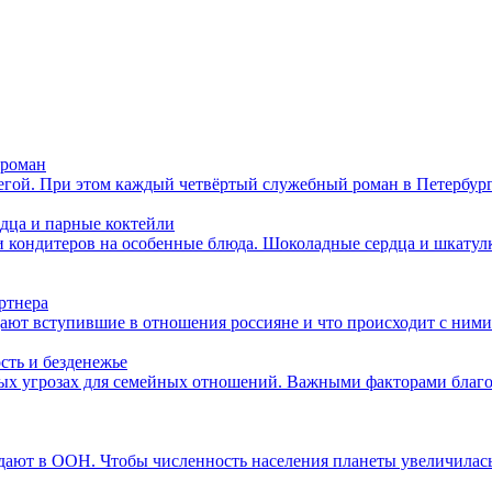
 роман
егой. При этом каждый четвёртый служебный роман в Петербурге
рдца и парные коктейли
и кондитеров на особенные блюда. Шоколадные сердца и шкатулк
ртнера
ют вступившие в отношения россияне и что происходит с ними 
сть и безденежье
вных угрозах для семейных отношений. Важными факторами благ
дают в ООН. Чтобы численность населения планеты увеличилась в