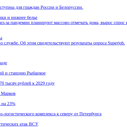
оступны для граждан России и Белоруссии.
ики и нижнее белье
 из-за пандемии планируют массово отмечать дома, вырос спрос
ры
лужбе. Об этом свидетельствуют результаты опроса Superjob.
иаде
кий и станцию Рыбацкое
0 тысяч рублей к 2029 году
й Марков
ь на 23%
о-логистического комплекса к северу от Петербурга
стических атак ВСУ