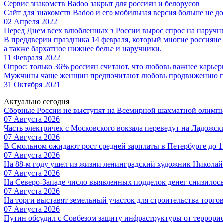
Сервис знакомств Badoo закрыт для россиян и белорусов
Сайт для знакомств Badoo и его мобильная версия больше не д
02 Апреля 2022
Перед Днем всех влюбленных в России вырос спрос на наручн
В преддверии праздника 14 февраля, который многие россияне
а также бархатное нижнее белье и наручники.
11 Февраля 2022
Опрос: только 36% россиян считают, что любовь важнее карье
Мужчины чаще женщин предпочитают любовь продвижению по с
31 Октября 2021
Актуально сегодня
Сборные России не выступят на Всемирной шахматной олимп
07 Августа 2026
Часть электричек с Московского вокзала переведут на Ладожс
07 Августа 2026
В Смольном ожидают рост средней зарплаты в Петербурге до 17
07 Августа 2026
На 88-м году ушел из жизни ленинградский художник Никола
07 Августа 2026
На Северо-Западе число выявленных подделок денег снизилос
07 Августа 2026
На торги выставят земельный участок для строительства торгов
07 Августа 2026
Путин обсудил с Совбезом защиту инфраструктуры от террори