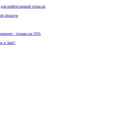
для нефтегазовой отрасли
ой области
ложение - только на 35%
ах в ЗакС