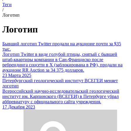
Теги
/
Логотип
Логотип
Бывший логотип Twitter продали на аукционе почти за $35
тыс.
Логотип Twitter в виде голубой птицы, снятый с бывшей
штаб-квартиры компании в Сан-Франциско после
ребрендинга соцсети в Х (заблокирована в РФ), продали на
аукционе RR Auction за 34 375 долларов.
23 Марта 2025
Петербургский геологический институт ВСЕГЕИ меняет
логотип
Всероссийский научно-исследовательский геологический
институт им. Карпинского (ВСЕГЕИ) в Петербурге убрал
аббревиатуру с официального сайта учреждения.
17 Декабря 2023