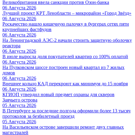
Великобритания ввела санкции против Озон-банка
06 Августа 2026
Лучший проект КРТ Ленобласти – микрорайон «Город Звёзд»
06 Августа 2026
Роскачество нашло кишечную палочку в бургерах сетях пяти
крупнейших фастфудов
06 Августа 2026
На Ленинградской АЭС-2 начали строить защитную оболочку
реактора
06 Августа 2026
В июле выросла доля покупателей квартир со 100% оплатой
06 Августа 2026
На Пулковском шоссе построен новый квартал из 7 жилых
домов
06 Августа 2026
Внешнее кольцо КАД перекроют как минимум до 15 ноября
06 Августа 2026
КГИОП утвердил новый предмет охраны для скверов
Заячьего острова
05 Августа 2026
В Петербурге за последние полгода оформили более 13 тысяч
протоколов за безбилетный проезд
05 Августа 2026
На Васильевском острове завершили ремонт двух главных
магистралей