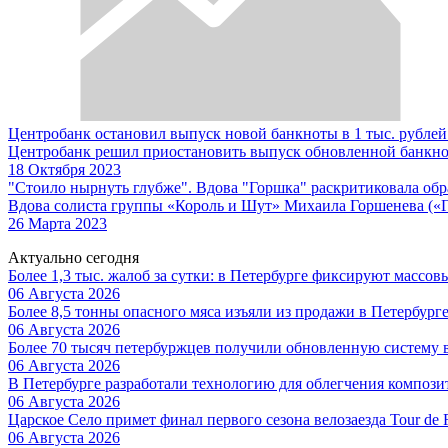
Центробанк остановил выпуск новой банкноты в 1 тыс. рубле
Центробанк решил приостановить выпуск обновленной банкнот
18 Октября 2023
"Стоило нырнуть глубже". Вдова "Горшка" раскритиковала обр
Вдова солиста группы «Король и Шут» Михаила Горшенева («Го
26 Марта 2023
Актуально сегодня
Более 1,3 тыс. жалоб за сутки: в Петербурге фиксируют массов
06 Августа 2026
Более 8,5 тонны опасного мяса изъяли из продажи в Петербург
06 Августа 2026
Более 70 тысяч петербуржцев получили обновленную систему
06 Августа 2026
В Петербурге разработали технологию для облегчения композ
06 Августа 2026
Царское Село примет финал первого сезона велозаезда Tour de 
06 Августа 2026