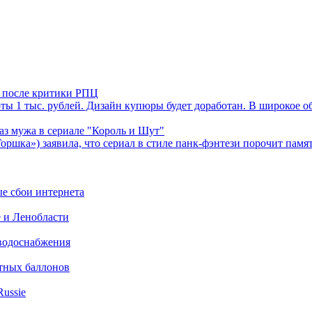
й после критики РПЦ
ы 1 тыс. рублей. Дизайн купюры будет доработан. В широкое о
аз мужа в сериале "Король и Шут"
ршка») заявила, что сериал в стиле панк-фэнтези порочит памя
ые сбои интернета
е и Ленобласти
 водоснабжения
итных баллонов
Russie