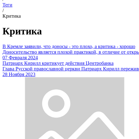
Теги
/
Критика
Критика
В Кремле заявили, что доносы - это плохо, а критика - хорошо
Доносительство является плохой практикой, в отличие от откр
07 Февраля 2024
Патриарх Кирилл критикует действия Центробанка
Глава Русской православной церкви Патриарх Кирилл пережива
28 Ноября 2023