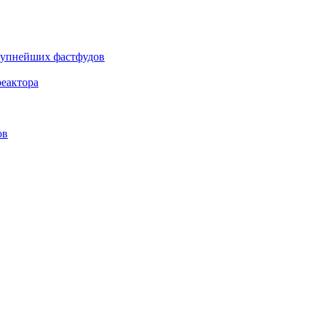
крупнейших фастфудов
еактора
ов