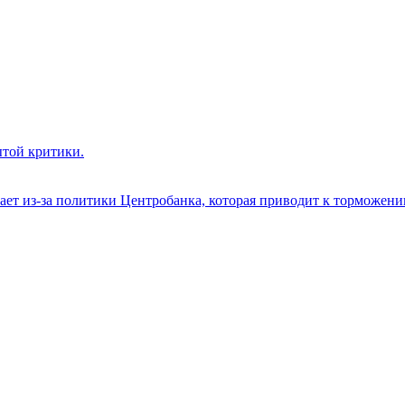
ытой критики.
ет из-за политики Центробанка, которая приводит к торможени