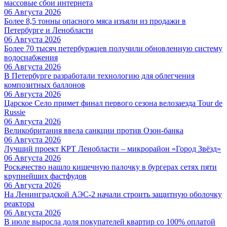
массовые сбои интернета
06 Августа 2026
Более 8,5 тонны опасного мяса изъяли из продажи в
Петербурге и Ленобласти
06 Августа 2026
Более 70 тысяч петербуржцев получили обновленную систему
водоснабжения
06 Августа 2026
В Петербурге разработали технологию для облегчения
композитных баллонов
06 Августа 2026
Царское Село примет финал первого сезона велозаезда Tour de
Russie
06 Августа 2026
Великобритания ввела санкции против Озон-банка
06 Августа 2026
Лучший проект КРТ Ленобласти – микрорайон «Город Звёзд»
06 Августа 2026
Роскачество нашло кишечную палочку в бургерах сетях пяти
крупнейших фастфудов
06 Августа 2026
На Ленинградской АЭС-2 начали строить защитную оболочку
реактора
06 Августа 2026
В июле выросла доля покупателей квартир со 100% оплатой