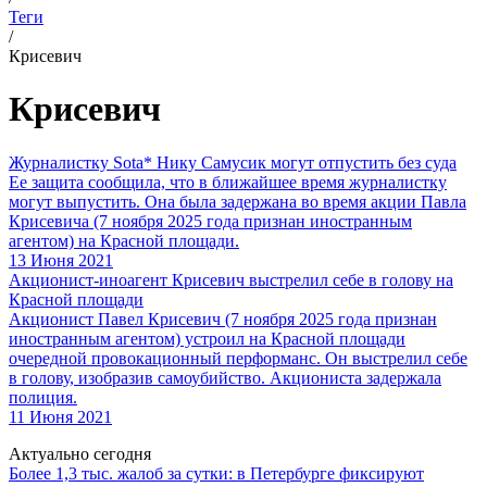
Теги
/
Крисевич
Крисевич
Журналистку Sota* Нику Самусик могут отпустить без суда
Ее защита сообщила, что в ближайшее время журналистку
могут выпустить. Она была задержана во время акции Павла
Крисевича (7 ноября 2025 года признан иностранным
агентом) на Красной площади.
13 Июня 2021
Акционист-иноагент Крисевич выстрелил себе в голову на
Красной площади
Акционист Павел Крисевич (7 ноября 2025 года признан
иностранным агентом) устроил на Красной площади
очередной провокационный перформанс. Он выстрелил себе
в голову, изобразив самоубийство. Акциониста задержала
полиция.
11 Июня 2021
Актуально сегодня
Более 1,3 тыс. жалоб за сутки: в Петербурге фиксируют