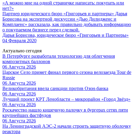
«А можно мне на одной страничке написать: покупать или
нет?»
Партнер юридического бюро «Григорьев и партнеры» Дарья
Борисова на экспертной дискуссии «Дью Дилидженс и
Комплаенс» рассказала, как правильно добывать информацию
о покупаемом бизнесе перед сделкой.
Дарья Борисова, юридическое бюро «Григорьев и Партнеры»
04 Февраля 2020
Актуально сегодня
В Петербурге разработали технологию для облегчения
композитных баллонов
06 Августа 2026
Царское Село примет финал первого сезона велозаезда Tour de
Russie
06 Августа 2026
Великобритания ввела санкции против Озон-банка
06 Августа 2026
Лучший проект КРТ Ленобласти – микрорайон «Город Звёзд»
06 Августа 2026
Роскачество нашло кишечную палочку в бургерах сетях пяти
крупнейших фастфудов
06 Августа 2026
На Ленинградской АЭС-2 начали строить защитную оболочку
реактора