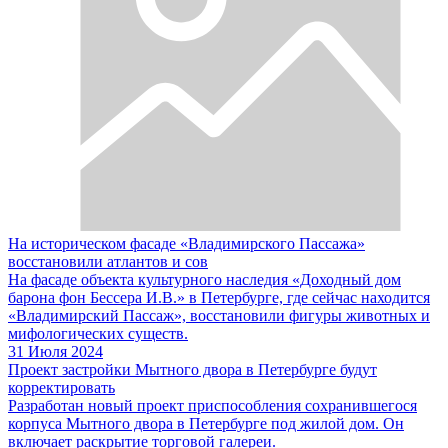
На историческом фасаде «Владимирского Пассажа»
восстановили атлантов и сов
На фасаде объекта культурного наследия «Доходный дом
барона фон Бессера И.В.» в Петербурге, где сейчас находится
«Владимирский Пассаж», восстановили фигуры животных и
мифологических существ.
31 Июля 2024
Проект застройки Мытного двора в Петербурге будут
корректировать
Разработан новый проект приспособления сохранившегося
корпуса Мытного двора в Петербурге под жилой дом. Он
включает раскрытие торговой галереи.