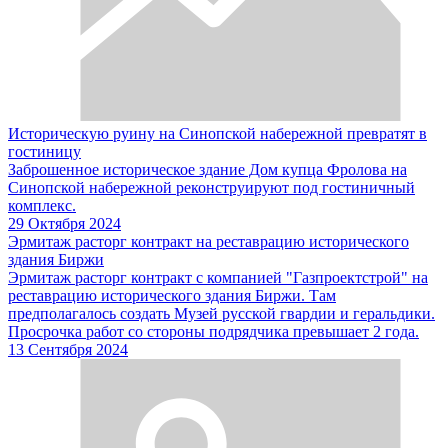
Историческую руину на Синопской набережной превратят в
гостиницу
Заброшенное историческое здание Дом купца Фролова на
Синопской набережной реконструируют под гостиничный
комплекс.
29 Октября 2024
Эрмитаж расторг контракт на реставрацию исторического
здания Биржи
Эрмитаж расторг контракт с компанией "Газпроектстрой" на
реставрацию исторического здания Биржи. Там
предполагалось создать Музей русской гвардии и геральдики.
Просрочка работ со стороны подрядчика превышает 2 года.
13 Сентября 2024