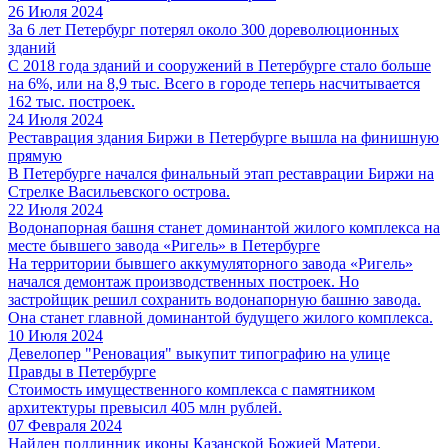
26 Июля 2024
За 6 лет Петербург потерял около 300 дореволюционных
зданий
С 2018 года зданий и сооружений в Петербурге стало больше
на 6%, или на 8,9 тыс. Всего в городе теперь насчитывается
162 тыс. построек.
24 Июля 2024
Реставрация здания Биржи в Петербурге вышла на финишную
прямую
В Петербурге начался финальный этап реставрации Биржи на
Стрелке Васильевского острова.
22 Июля 2024
Водонапорная башня станет доминантой жилого комплекса на
месте бывшего завода «Ригель» в Петербурге
На территории бывшего аккумуляторного завода «Ригель»
начался демонтаж производственных построек. Но
застройщик решил сохранить водонапорную башню завода.
Она станет главной доминантой будущего жилого комплекса.
10 Июля 2024
Девелопер "Реновация" выкупит типографию на улице
Правды в Петербурге
Стоимость имущественного комплекса с памятником
архитектуры превысил 405 млн рублей.
07 Февраля 2024
Найден подлинник иконы Казанской Божией Матери,