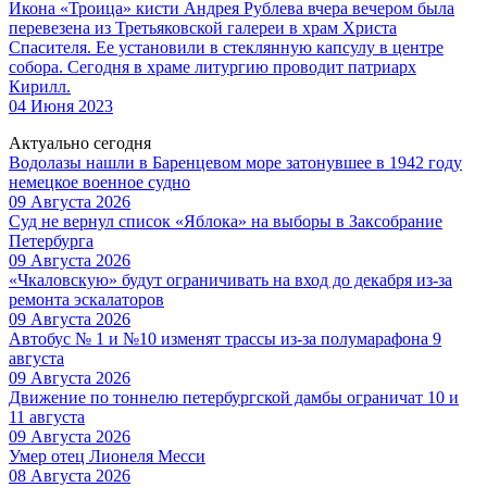
Икона «Троица» кисти Андрея Рублева вчера вечером была
перевезена из Третьяковской галереи в храм Христа
Спасителя. Ее установили в стеклянную капсулу в центре
собора. Сегодня в храме литургию проводит патриарх
Кирилл.
04 Июня 2023
Актуально сегодня
Водолазы нашли в Баренцевом море затонувшее в 1942 году
немецкое военное судно
09 Августа 2026
Суд не вернул список «Яблока» на выборы в Заксобрание
Петербурга
09 Августа 2026
«Чкаловскую» будут ограничивать на вход до декабря из-за
ремонта эскалаторов
09 Августа 2026
Автобус № 1 и №10 изменят трассы из-за полумарафона 9
августа
09 Августа 2026
Движение по тоннелю петербургской дамбы ограничат 10 и
11 августа
09 Августа 2026
Умер отец Лионеля Месси
08 Августа 2026