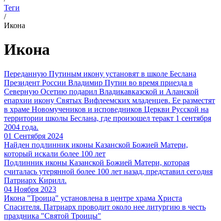
Теги
/
Икона
Икона
Переданную Путиным икону установят в школе Беслана
Президент России Владимир Путин во время приезда в
Северную Осетию подарил Владикавказской и Аланской
епархии икону Святых Вифлеемских младенцев. Ее разместят
в храме Новомучеников и исповедников Церкви Русской на
территории школы Беслана, где произошел теракт 1 сентября
2004 года.
01 Сентября 2024
Найден подлинник иконы Казанской Божией Матери,
который искали более 100 лет
Подлинник иконы Казанской Божией Матери, которая
считалась утерянной более 100 лет назад, представил сегодня
Патриарх Кирилл.
04 Ноября 2023
Икона "Троица" установлена в центре храма Христа
Спасителя. Патриарх проводит около нее литургию в честь
праздника "Святой Троицы"