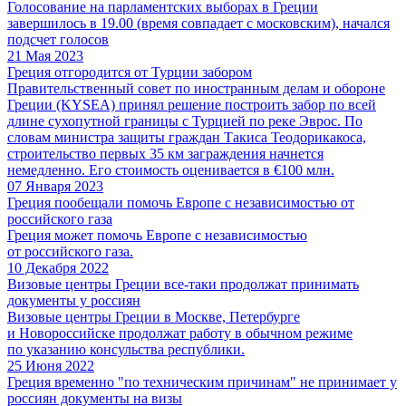
Голосование на парламентских выборах в Греции
завершилось в 19.00 (время совпадает с московским), начался
подсчет голосов
21 Мая 2023
Греция отгородится от Турции забором
Правительственный совет по иностранным делам и обороне
Греции (KYSEA) принял решение построить забор по всей
длине сухопутной границы с Турцией по реке Эврос. По
словам министра защиты граждан Такиса Теодорикакоса,
строительство первых 35 км заграждения начнется
немедленно. Его стоимость оценивается в €100 млн.
07 Января 2023
Греция пообещали помочь Европе с независимостью от
российского газа
Греция может помочь Европе с независимостью
от российского газа.
10 Декабря 2022
Визовые центры Греции все-таки продолжат принимать
документы у россиян
Визовые центры Греции в Москве, Петербурге
и Новороссийске продолжат работу в обычном режиме
по указанию консульства республики.
25 Июня 2022
Греция временно "по техническим причинам" не принимает у
россиян документы на визы