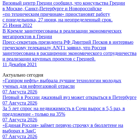
Визовый центр Греции сообщил, что консульства Греции
в Москве, Санкт-Петербурге и Новороссийске
«по техническим причинам» приостановят работу
с понедельника, 27 июня, на неопределенный срок.
25 Июня 2022
В Кремле заинтересованы в реализации экономических
мегапроектов в Греции
Пресс-секретарь президента РФ Дмитрий Песков в интервью
греческому телеканалу ANT1 заявил, что Россия
заинтересована в расширении экономического сотрудничества
и реализации крупных проектов с Грецией.
11 Декабря 2021
Актуально сегодня
«Газпром нефть» выбрала лучшие технологии молодых
ученых для нефтегазовой отрасли
07 Августа 2026
Первый в России джазовый вуз может открыться в Петербурге
07 Августа 2026
За 5 лет спрос на недвижимость в Сочи вырос в 5,5 раз, в
предложение - только на 35%
07 Августа 2026
«Единая Россия» займет первую строчку в бюллетене на
выборах в ЗакС
07 Августа 2026