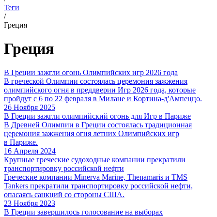
Теги
/
Греция
Греция
В Греции зажгли огонь Олимпийских игр 2026 года
В греческой Олимпии состоялась церемония зажжения
олимпийского огня в преддверии Игр 2026 года, которые
пройдут с 6 по 22 февраля в Милане и Кортина-д'Ампеццо.
26 Ноября 2025
В Греции зажгли олимпийский огонь для Игр в Париже
В Древней Олимпии в Греции состоялась традиционная
церемония зажжения огня летних Олимпийских игр
в Париже.
16 Апреля 2024
Крупные греческие судоходные компании прекратили
транспортировку российской нефти
Греческие компании Minerva Marine, Thenamaris и TMS
Tankers прекратили транспортировку российской нефти,
опасаясь санкций со стороны США.
23 Ноября 2023
В Греции завершилось голосование на выборах