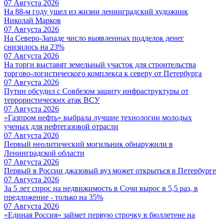
07 Августа 2026
На 88-м году ушел из жизни ленинградский художник
Николай Марков
07 Августа 2026
На Северо-Западе число выявленных подделок денег
снизилось на 23%
07 Августа 2026
На торги выставят земельный участок для строительства
торгово-логистического комплекса к северу от Петербурга
07 Августа 2026
Путин обсудил с Совбезом защиту инфраструктуры от
террористических атак ВСУ
07 Августа 2026
«Газпром нефть» выбрала лучшие технологии молодых
ученых для нефтегазовой отрасли
07 Августа 2026
Первый неолитический могильник обнаружили в
Ленинградской области
07 Августа 2026
Первый в России джазовый вуз может открыться в Петербурге
07 Августа 2026
За 5 лет спрос на недвижимость в Сочи вырос в 5,5 раз, в
предложение - только на 35%
07 Августа 2026
«Единая Россия» займет первую строчку в бюллетене на