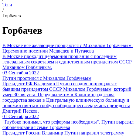
Теги
/
Горбачев
Горбачев
В Москве все желающие прощаются с Михаилом Горбачевым.
Церемонию посетили Медведев и Пугачева
В Москве проходит церемония прощания с последним
генеральным секретарем и единственным президентом СССР
Михаилом Горбачевым.
03 Сентября 2022
Путин простился с Михаилом Горбачевым
Президент РФ Владимир Путин сегодня попрощался с
бывшим президентом СССР Михаилом Горбачевым, который
умер 30 августа. Перед вылетом в Калининград глава
государства заехал в Центральную клиническую больницу и
положил цветы к гробу, сообщил пресс-секретарь президента
Дмитрий Песков.
01 Сентября 2022
"Глубоко понимал, что реформы необходимы". Путин выразил
соболезнования семье Горбачева
Президент России Владимир Путин направил телеграмму