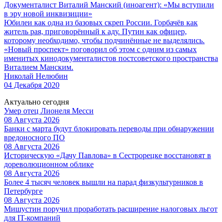
Документалист Виталий Манский (иноагент): «Мы вступили
в эру новой инквизиции»
Юбилеи как одна из базовых скреп России. Горбачёв как
житель рая, приговорённый к аду. Путин как офицер,
которому необходимо, чтобы подчинённые не выделялись.
«Новый проспект» поговорил об этом с одним из самых
именитых кинодокументалистов постсоветского пространства
Виталием Манским.
Николай Нелюбин
04 Декабря 2020
Актуально сегодня
Умер отец Лионеля Месси
08 Августа 2026
Банки с марта будут блокировать переводы при обнаружении
вредоносного ПО
08 Августа 2026
Историческую «Дачу Павлова» в Сестрорецке восстановят в
дореволюционном облике
08 Августа 2026
Более 4 тысяч человек вышли на парад физкультурников в
Петербурге
08 Августа 2026
Мишустин поручил проработать расширение налоговых льгот
для IT-компаний