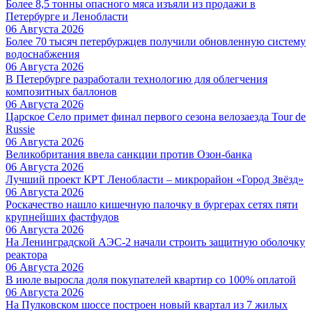
Более 8,5 тонны опасного мяса изъяли из продажи в
Петербурге и Ленобласти
06 Августа 2026
Более 70 тысяч петербуржцев получили обновленную систему
водоснабжения
06 Августа 2026
В Петербурге разработали технологию для облегчения
композитных баллонов
06 Августа 2026
Царское Село примет финал первого сезона велозаезда Tour de
Russie
06 Августа 2026
Великобритания ввела санкции против Озон-банка
06 Августа 2026
Лучший проект КРТ Ленобласти – микрорайон «Город Звёзд»
06 Августа 2026
Роскачество нашло кишечную палочку в бургерах сетях пяти
крупнейших фастфудов
06 Августа 2026
На Ленинградской АЭС-2 начали строить защитную оболочку
реактора
06 Августа 2026
В июле выросла доля покупателей квартир со 100% оплатой
06 Августа 2026
На Пулковском шоссе построен новый квартал из 7 жилых