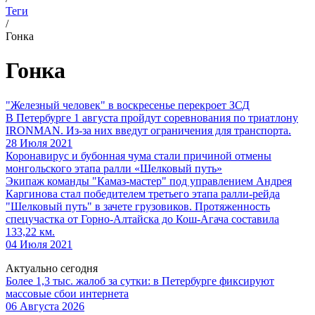
Теги
/
Гонка
Гонка
"Железный человек" в воскресенье перекроет ЗСД
В Петербурге 1 августа пройдут соревнования по триатлону
IRONMAN. Из-за них введут ограничения для транспорта.
28 Июля 2021
Коронавирус и бубонная чума стали причиной отмены
монгольского этапа ралли «Шелковый путь»
Экипаж команды "Камаз-мастер" под управлением Андрея
Каргинова стал победителем третьего этапа ралли-рейда
"Шелковый путь" в зачете грузовиков. Протяженность
спецучастка от Горно-Алтайска до Кош-Агача составила
133,22 км.
04 Июля 2021
Актуально сегодня
Более 1,3 тыс. жалоб за сутки: в Петербурге фиксируют
массовые сбои интернета
06 Августа 2026