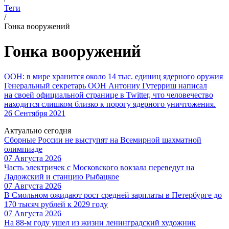
Теги
/
Гонка вооружений
Гонка вооружений
ООН: в мире хранится около 14 тыс. единиц ядерного оружия
Генеральный секретарь ООН Антониу Гутерриш написал
на своей официальной странице в Twitter, что человечество
находится слишком близко к порогу ядерного уничтожения.
26 Сентября 2021
Актуально сегодня
Сборные России не выступят на Всемирной шахматной
олимпиаде
07 Августа 2026
Часть электричек с Московского вокзала переведут на
Ладожский и станцию Рыбацкое
07 Августа 2026
В Смольном ожидают рост средней зарплаты в Петербурге до
170 тысяч рублей к 2029 году
07 Августа 2026
На 88-м году ушел из жизни ленинградский художник