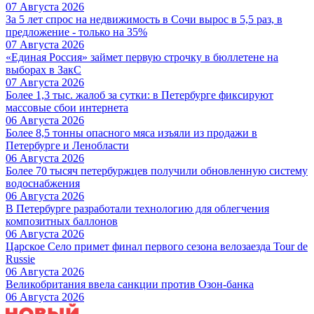
07 Августа 2026
За 5 лет спрос на недвижимость в Сочи вырос в 5,5 раз, в
предложение - только на 35%
07 Августа 2026
«Единая Россия» займет первую строчку в бюллетене на
выборах в ЗакС
07 Августа 2026
Более 1,3 тыс. жалоб за сутки: в Петербурге фиксируют
массовые сбои интернета
06 Августа 2026
Более 8,5 тонны опасного мяса изъяли из продажи в
Петербурге и Ленобласти
06 Августа 2026
Более 70 тысяч петербуржцев получили обновленную систему
водоснабжения
06 Августа 2026
В Петербурге разработали технологию для облегчения
композитных баллонов
06 Августа 2026
Царское Село примет финал первого сезона велозаезда Tour de
Russie
06 Августа 2026
Великобритания ввела санкции против Озон-банка
06 Августа 2026