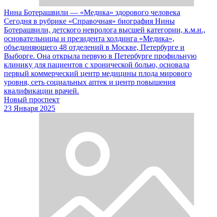
Нина Ботерашвили — «Медика» здорового человека
Сегодня в рубрике «Справочная» биография Нины
Ботерашвили, детского невролога высшей категории, к.м.н.,
основательницы и президента холдинга «Медика»,
объединяющего 48 отделений в Москве, Петербурге и
Выборге. Она открыла первую в Петербурге профильную
клинику для пациентов с хронической болью, основала
первый коммерческий центр медицины плода мирового
уровня, сеть социальных аптек и центр повышения
квалификации врачей.
Новый проспект
23 Января 2025