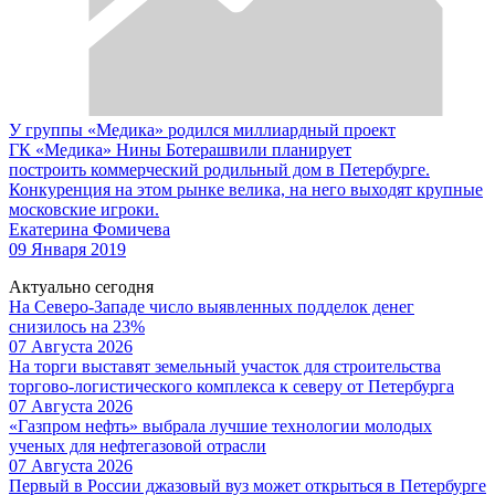
У группы «Медика» родился миллиардный проект
ГК «Медика» Нины Ботерашвили планирует
построить коммерческий родильный дом в Петербурге.
Конкуренция на этом рынке велика, на него выходят крупные
московские игроки.
Екатерина Фомичева
09 Января 2019
Актуально сегодня
На Северо-Западе число выявленных подделок денег
снизилось на 23%
07 Августа 2026
На торги выставят земельный участок для строительства
торгово-логистического комплекса к северу от Петербурга
07 Августа 2026
«Газпром нефть» выбрала лучшие технологии молодых
ученых для нефтегазовой отрасли
07 Августа 2026
Первый в России джазовый вуз может открыться в Петербурге