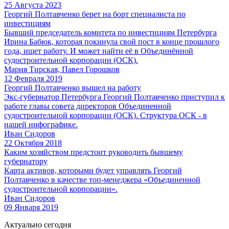
25 Августа 2023
Георгий Полтавченко берет на борт специалиста по
инвестициям
Бывший председатель комитета по инвестициям Петербурга
Ирина Бабюк, которая покинула свой пост в конце прошлого
года, ищет работу. И может найти её в Объединё​нной
судостроительной корпорации (ОСК).
Мария Тирская, Павел Горошков
12 Февраля 2019
Георгий Полтавченко вышел на работу
Экс-губернатор Петербурга Георгий Полтавченко приступил к
работе главы совета директоров Объединенной
судостроительной корпорации (ОСК). Структура ОСК - в
нашей инфографике.
Иван Сидоров
22 Октября 2018
Каким хозяйством предстоит руководить бывшему
губернатору
Карта активов, которыми будет управлять Георгий
Полтавченко в качестве топ-менеджера «Объединенной
судостроительной корпорации».
Иван Сидоров
09 Января 2019
Актуально сегодня