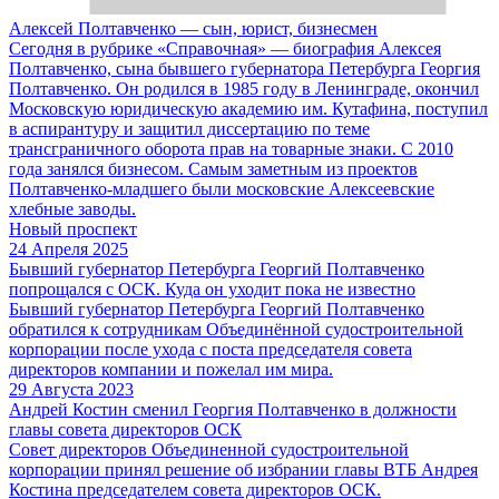
Алексей Полтавченко — сын, юрист, бизнесмен
Сегодня в рубрике «Справочная» — биография Алексея
Полтавченко, сына бывшего губернатора Петербурга Георгия
Полтавченко. Он родился в 1985 году в Ленинграде, окончил
Московскую юридическую академию им. Кутафина, поступил
в аспирантуру и защитил диссертацию по теме
трансграничного оборота прав на товарные знаки. С 2010
года занялся бизнесом. Самым заметным из проектов
Полтавченко-младшего были московские Алексеевские
хлебные заводы.
Новый проспект
24 Апреля 2025
Бывший губернатор Петербурга Георгий Полтавченко
попрощался с ОСК. Куда он уходит пока не известно
Бывший губернатор Петербурга Георгий Полтавченко
обратился к сотрудникам Объединённой судостроительной
корпорации после ухода с поста председателя совета
директоров компании и пожелал им мира.
29 Августа 2023
Андрей Костин сменил Георгия Полтавченко в должности
главы совета директоров ОСК
Совет директоров Объединенной судостроительной
корпорации принял решение об избрании главы ВТБ Андрея
Костина председателем совета директоров ОСК.