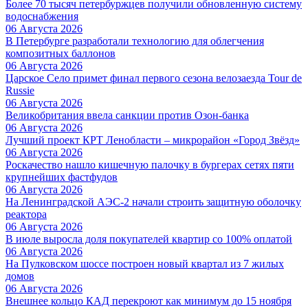
Более 70 тысяч петербуржцев получили обновленную систему
водоснабжения
06 Августа 2026
В Петербурге разработали технологию для облегчения
композитных баллонов
06 Августа 2026
Царское Село примет финал первого сезона велозаезда Tour de
Russie
06 Августа 2026
Великобритания ввела санкции против Озон-банка
06 Августа 2026
Лучший проект КРТ Ленобласти – микрорайон «Город Звёзд»
06 Августа 2026
Роскачество нашло кишечную палочку в бургерах сетях пяти
крупнейших фастфудов
06 Августа 2026
На Ленинградской АЭС-2 начали строить защитную оболочку
реактора
06 Августа 2026
В июле выросла доля покупателей квартир со 100% оплатой
06 Августа 2026
На Пулковском шоссе построен новый квартал из 7 жилых
домов
06 Августа 2026
Внешнее кольцо КАД перекроют как минимум до 15 ноября