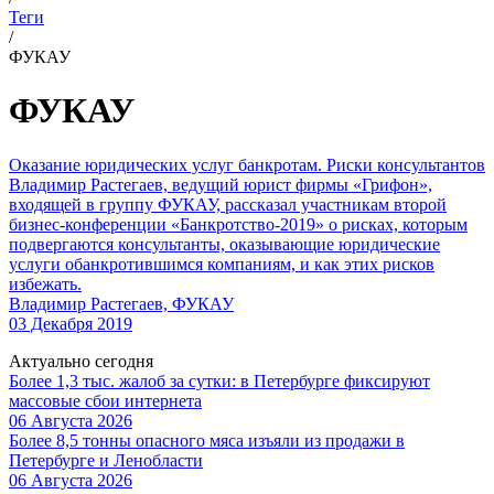
Теги
/
ФУКАУ
ФУКАУ
Оказание юридических услуг банкротам. Риски консультантов
Владимир Растегаев, ведущий юрист фирмы «Грифон»,
входящей в группу ФУКАУ, рассказал участникам второй
бизнес-конференции «Банкротство-2019» о рисках, которым
подвергаются консультанты, оказывающие юридические
услуги обанкротившимся компаниям, и как этих рисков
избежать.
Владимир Растегаев, ФУКАУ
03 Декабря 2019
Актуально сегодня
Более 1,3 тыс. жалоб за сутки: в Петербурге фиксируют
массовые сбои интернета
06 Августа 2026
Более 8,5 тонны опасного мяса изъяли из продажи в
Петербурге и Ленобласти
06 Августа 2026