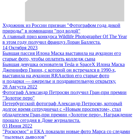
Художник из России признан "Фотографом года дикой
природы" в номинации "под водой"
А главный приз конкурса Wildlife Photographer Of The Year
в этом году получил француз Лоран Баллеста.
14 Октября 2023
Бывшая пассия Илона Маска выставила на аукцион его
старые фото, чтобы оплатить колледж сына
Бывшая девушка основателя Tesla и SpaceX Илона Маска
Дженнифер Гвинн, с которой он встречался в 1990-х,
выставила на аукцион RRAuction его старые фото
и подарки — ожерелье и поздравительную открытку.
28 Августа 2022
Фотограф Александр Петросян получил Гран-при премии
"Золотое перо"
Петербургский фотограф Александр Петросян, который
долгое время сотрудничал с «Новым проспектом», стал
обладателем Гран-при премии «Золотое перо». Награждение
прошло сегодня в Доме журналиста.
03 Июня 2022
"Роскосмос" и ЕКА показали новые фото Марса со следами
"пылевых дьяволов"