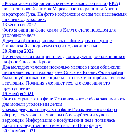
«Роскосмос» и Европейское космическое агентство (ЕКА)
показали новый снимок Марса с частью равнины Аргир
и кратером Гука. На фото изображены следы так называемых
«пылевых дьяволов».
13 Февраля 2022
Фото ягодиц на фоне храма в Калуге стало поводом для
уголовного дела
Девушка сфотографировалась на фоне храма на улице
Смоленской с поднятым сзади подолом платья.
28 Января 2022
Петербургская полиция ищет двоих мужчин, обнажившихся
на фоне Спаса на Крови
Два молодых человека несколько месяцев назад обнажили
интимные части тела на фоне Спаса на Крови. Фотография
была опубликована в социальных сетях и оскорбила чувства
верующих. Полиция уже ищет тех, кто совершил это
преступление.
19 Ноября 2021
Фото в стрингах на фоне Исаакиевского собора закончилось
для модели уголовным делом
Съемка девушки в трусах на фоне Исаакиевского собора
обернулась уголовным делом об оскорблении чувств
верующих. Информация о возбуждении дела появилась
на сайте Следственного комитета по Петербургу.
30 Октября 2021