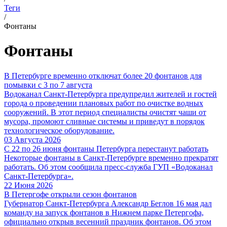
Теги
/
Фонтаны
Фонтаны
В Петербурге временно отключат более 20 фонтанов для
помывки с 3 по 7 августа
Водоканал Санкт-Петербурга предупредил жителей и гостей
города о проведении плановых работ по очистке водных
сооружений. В этот период специалисты очистят чаши от
мусора, промоют сливные системы и приведут в порядок
технологическое оборудование.
03 Августа 2026
С 22 по 26 июня фонтаны Петербурга перестанут работать
Некоторые фонтаны в Санкт-Петербурге временно прекратят
работать. Об этом сообщила пресс-служба ГУП «Водоканал
Санкт-Петербурга».
22 Июня 2026
В Петергофе открыли сезон фонтанов
Губернатор Санкт-Петербурга Александр Беглов 16 мая дал
команду на запуск фонтанов в Нижнем парке Петергофа,
официально открыв весенний праздник фонтанов. Об этом