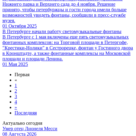
Нижнего парка и Верхнего сада до 4 ноября. Решение
принято, чтобы петербуржцы и гости города имели больше
возможностей увидеть фонтаны, сообщили в пресс-службе
музея.
01 Октября 2025
В Петербурге начали работу светомузыкальные фонтаны
В Петербурге с 1 мая включены еще пять cветомузыкальных
фонтанных комплексов: на Торговой площади в Петергофе,
"Крестики-Нолики" в Сестрорецке, фонтан у Гостиного двора
в Кронштадте, а также фонтанные комплексы на Московской
площади и площади Ленина.
01 Мая 2025
Первая
«
1
2
3
4
»
Последняя
Актуально сегодня
Умер отец Лионеля Месси
08 Августа 2026