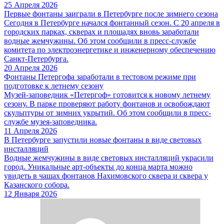
25 Апреля 2026
Первые фонтаны заиграли в Петербурге после зимнего сезона
Сегодня в Петербурге начался фонтанный сезон. С 20 апреля в
городских парках, скверах и площадях вновь заработали
водные жемчужины. Об этом сообщили в пресс-службе
комитета по электроэнергетике и инженерному обеспечению
Санкт-Петербурга.
20 Апреля 2026
Фонтаны Петергофа заработали в тестовом режиме при
подготовке к летнему сезону
Музей-заповедник «Петергоф» готовится к новому летнему
сезону. В парке проверяют работу фонтанов и освобождают
скульптуры от зимних укрытий. Об этом сообщили в пресс-
службе музея-заповедника.
11 Апреля 2026
В Петербурге запустили новые фонтаны в виде световых
инсталляций
Водные жемчужины в виде световых инсталляций украсили
город. Уникальные арт-объекты до конца марта можно
увидеть в чашах фонтанов Нахимовского сквера и сквера у
Казанского собора.
12 Января 2026