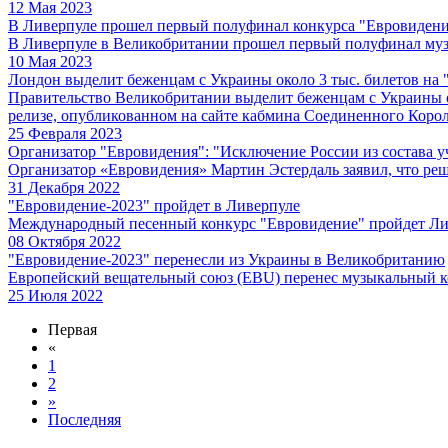
12 Мая 2023
В Ливерпуле прошел первый полуфинал конкурса "Евровиден
В Ливерпуле в Великобритании прошел первый полуфинал музык
10 Мая 2023
Лондон выделит беженцам с Украины около 3 тыс. билетов на
Правительство Великобритании выделит беженцам с Украины ок
релизе, опубликованном на сайте кабмина Соединенного Корол
25 Февраля 2023
Организатор "Евровидения": "Исключение России из состава 
Организатор «Евровидения» Мартин Эстердаль заявил, что ре
31 Декабря 2022
"Евровидение-2023" пройдет в Ливерпуле
Международный песенный конкурс "Евровидение" пройдет Ливе
08 Октября 2022
"Евровидение-2023" перенесли из Украины в Великобританию
Европейский вещательный союз (EBU) перенес музыкальный к
25 Июля 2022
Первая
«
1
2
»
Последняя