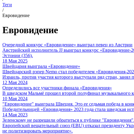
Теги
/
Евровидение
Евровидение
Очередной конкурс «Евровидение» выиграл певец из Австрии
Австрийский исполнитель JJ выиграл конкурс «Евровидение-202
Эстонии (356).
18 Мая 2025
Швейцария выиграла «Евровидение»
Швейцарский рэпер Nemo стал победителем «Евровидения-2024» с
Израиль, против участия которого выступали ряд стран, занял 
12 Мая 2024
Определились все участники финала «Евровидения»
В шведском Мальмё прошел второй полуфинал музыкального ко
10 Мая 2024
"Евровидение" выиграла Швеция. Это ее седьмая победа в кон
Победительницей «Евровидения» 2023 года стала шведская исп
14 Мая 2023
Зеленскому не разрешили обратиться к публике "Евровидения".
Европейский вещательный союз (EBU) отказал президенту Ук
не политизировать мероприятие».