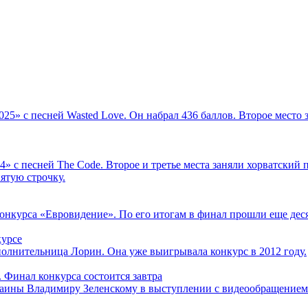
5» с песней Wasted Love. Он набрал 436 баллов. Второе место 
 песней The Code. Второе и третье места заняли хорватский певе
пятую строчку.
нкурса «Евровидение». По его итогам в финал прошли еще деся
курсе
олнительница Лорин. Она уже выигрывала конкурс в 2012 году.
 Финал конкурса состоится завтра
раины Владимиру Зеленскому в выступлении с видеообращением