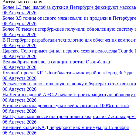
Актуально сегодня
Более 1,3 тыс. жалоб за сутки: в Петербурге фиксируют массов
06 Августа 2026
Более 8,5 тонны опасного мяса изъяли из продажи в Петербург
06 Августа 2026
Более 70 тысяч петербуржцев получили обновленную систему
06 Августа 2026
В Петербурге разработали технологию для облегчения композ
06 Августа 2026
Царское Село примет финал первого сезона велозаезда Tour de 
06 Августа 2026
Великобритания ввела санкции против Озон-банка
06 Августа 2026
Лучший проект КРТ Ленобласти – микрорайон «Город Звёзд»
06 Августа 2026
Роскачество нашло кишечную палочку в бургерах сетях пяти 
06 Августа 2026
На Ленинградской АЭС-2 начали строить защитную оболочку р
06 Августа 2026
В июле выросла доля покупателей квартир со 100% оплатой
06 Августа 2026
На Пулковском шоссе построен новый квартал из 7 жилых дом
06 Августа 2026
Внешнее кольцо КАД перекроют как минимум до 15 ноября
06 Августа 2026