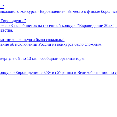
ие"
ального конкурса «Евровидение». За место в финале боролись 
 "Евровидение"
оло 3 тыс. билетов на песенный конкурс "Евровидение-2023", к
евства.
участников конкурса было сложным"
шение об исключении России из конкурса было сложным.
рпуле с 9 по 13 мая, сообщили организаторы.
онкурс «Евровидение-2023» из Украины в Великобританию по с