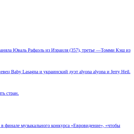
заняла Юваль Рафаэль из Израиля (357), третье —Томми Кэш из
ц Baby Lasagna и украинский дуэт alyona alyona и Jerry Heil.
ть стран.
 в финале музыкального конкурса «Евровидение», «чтобы