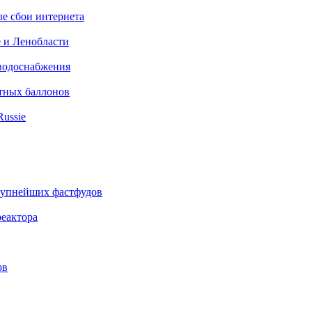
ые сбои интернета
е и Ленобласти
 водоснабжения
итных баллонов
Russie
крупнейших фастфудов
еактора
ов