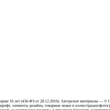
арше 16 лет (436-ФЗ от 28.12.2010). Авторские материалы — ©
, шрифт, элементы дизайна, товарные знаки и иллюстрации/фотогр
ость за содержание рекламы, в том числе баннеров, размещенн