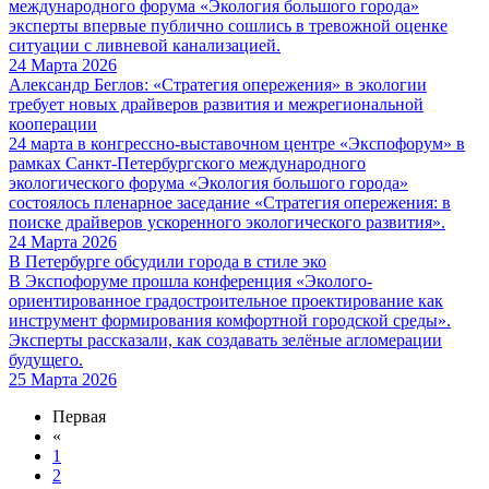
международного форума «Экология большого города»
эксперты впервые публично сошлись в тревожной оценке
ситуации с ливневой канализацией.
24 Марта 2026
Александр Беглов: «Стратегия опережения» в экологии
требует новых драйверов развития и межрегиональной
кооперации
24 марта в конгрессно-выставочном центре «Экспофорум» в
рамках Санкт-Петербургского международного
экологического форума «Экология большого города»
состоялось пленарное заседание «Стратегия опережения: в
поиске драйверов ускоренного экологического развития».
24 Марта 2026
В Петербурге обсудили города в стиле эко
В Экспофоруме прошла конференция «Эколого-
ориентированное градостроительное проектирование как
инструмент формирования комфортной городской среды».
Эксперты рассказали, как создавать зелёные агломерации
будущего.
25 Марта 2026
Первая
«
1
2