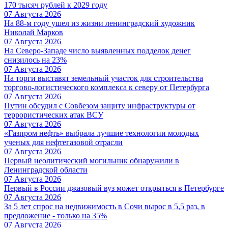
170 тысяч рублей к 2029 году
07 Августа 2026
На 88-м году ушел из жизни ленинградский художник
Николай Марков
07 Августа 2026
На Северо-Западе число выявленных подделок денег
снизилось на 23%
07 Августа 2026
На торги выставят земельный участок для строительства
торгово-логистического комплекса к северу от Петербурга
07 Августа 2026
Путин обсудил с Совбезом защиту инфраструктуры от
террористических атак ВСУ
07 Августа 2026
«Газпром нефть» выбрала лучшие технологии молодых
ученых для нефтегазовой отрасли
07 Августа 2026
Первый неолитический могильник обнаружили в
Ленинградской области
07 Августа 2026
Первый в России джазовый вуз может открыться в Петербурге
07 Августа 2026
За 5 лет спрос на недвижимость в Сочи вырос в 5,5 раз, в
предложение - только на 35%
07 Августа 2026