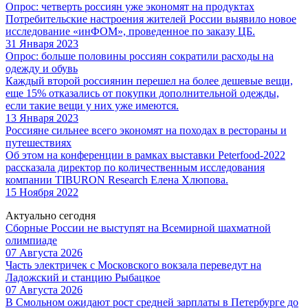
Опрос: четверть россиян уже экономят на продуктах
Потребительские настроения жителей России выявило новое
исследование «инФОМ», проведенное по заказу ЦБ.
31 Января 2023
Опрос: больше половины россиян сократили расходы на
одежду и обувь
Каждый второй россиянин перешел на более дешевые вещи,
еще 15% отказались от покупки дополнительной одежды,
если такие вещи у них уже имеются.
13 Января 2023
Россияне сильнее всего экономят на походах в рестораны и
путешествиях
Об этом на конференции в рамках выставки Peterfood-2022
рассказала директор по количественным исследования
компании TIBURON Research Елена Хлюпова.
15 Ноября 2022
Актуально сегодня
Сборные России не выступят на Всемирной шахматной
олимпиаде
07 Августа 2026
Часть электричек с Московского вокзала переведут на
Ладожский и станцию Рыбацкое
07 Августа 2026
В Смольном ожидают рост средней зарплаты в Петербурге до