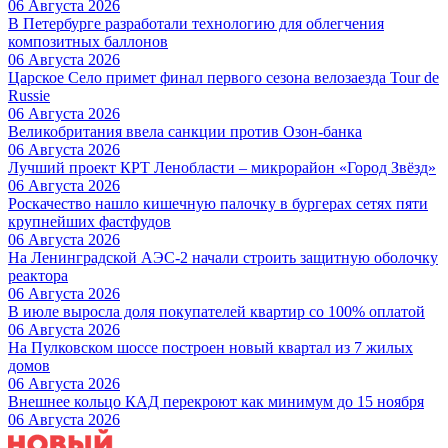
06 Августа 2026
В Петербурге разработали технологию для облегчения
композитных баллонов
06 Августа 2026
Царское Село примет финал первого сезона велозаезда Tour de
Russie
06 Августа 2026
Великобритания ввела санкции против Озон-банка
06 Августа 2026
Лучший проект КРТ Ленобласти – микрорайон «Город Звёзд»
06 Августа 2026
Роскачество нашло кишечную палочку в бургерах сетях пяти
крупнейших фастфудов
06 Августа 2026
На Ленинградской АЭС-2 начали строить защитную оболочку
реактора
06 Августа 2026
В июле выросла доля покупателей квартир со 100% оплатой
06 Августа 2026
На Пулковском шоссе построен новый квартал из 7 жилых
домов
06 Августа 2026
Внешнее кольцо КАД перекроют как минимум до 15 ноября
06 Августа 2026