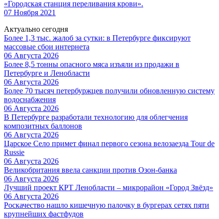
«Городская станция переливания крови».
07 Ноября 2021
Актуально сегодня
Более 1,3 тыс. жалоб за сутки: в Петербурге фиксируют
массовые сбои интернета
06 Августа 2026
Более 8,5 тонны опасного мяса изъяли из продажи в
Петербурге и Ленобласти
06 Августа 2026
Более 70 тысяч петербуржцев получили обновленную систему
водоснабжения
06 Августа 2026
В Петербурге разработали технологию для облегчения
композитных баллонов
06 Августа 2026
Царское Село примет финал первого сезона велозаезда Tour de
Russie
06 Августа 2026
Великобритания ввела санкции против Озон-банка
06 Августа 2026
Лучший проект КРТ Ленобласти – микрорайон «Город Звёзд»
06 Августа 2026
Роскачество нашло кишечную палочку в бургерах сетях пяти
крупнейших фастфудов