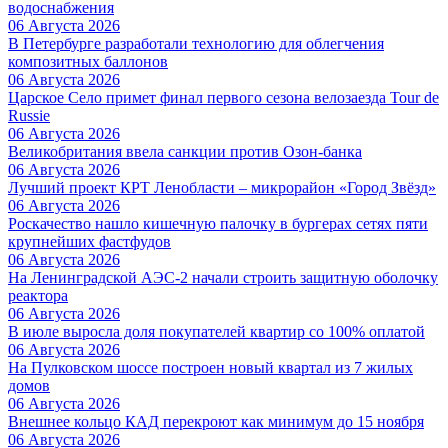
водоснабжения
06 Августа 2026
В Петербурге разработали технологию для облегчения
композитных баллонов
06 Августа 2026
Царское Село примет финал первого сезона велозаезда Tour de
Russie
06 Августа 2026
Великобритания ввела санкции против Озон-банка
06 Августа 2026
Лучший проект КРТ Ленобласти – микрорайон «Город Звёзд»
06 Августа 2026
Роскачество нашло кишечную палочку в бургерах сетях пяти
крупнейших фастфудов
06 Августа 2026
На Ленинградской АЭС-2 начали строить защитную оболочку
реактора
06 Августа 2026
В июле выросла доля покупателей квартир со 100% оплатой
06 Августа 2026
На Пулковском шоссе построен новый квартал из 7 жилых
домов
06 Августа 2026
Внешнее кольцо КАД перекроют как минимум до 15 ноября
06 Августа 2026