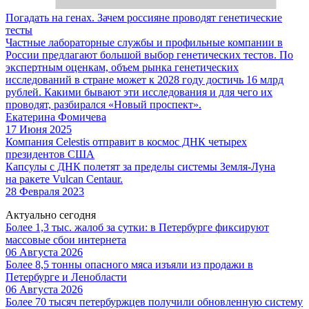
Погадать на генах. Зачем россияне проводят генетические
тесты
Частные лабораторные службы и профильные компании в
России предлагают большой выбор генетических тестов. По
экспертным оценкам, объем рынка генетических
исследований в стране может к 2028 году достичь 16 млрд
рублей. Какими бывают эти исследования и для чего их
проводят, разбирался «Новый проспект».
Екатерина Фомичева
17 Июня 2025
Компания Celestis отправит в космос ДНК четырех
президентов США
Капсулы с ДНК полетят за пределы системы Земля-Луна
на ракете Vulcan Centaur.
28 Февраля 2023
Актуально сегодня
Более 1,3 тыс. жалоб за сутки: в Петербурге фиксируют
массовые сбои интернета
06 Августа 2026
Более 8,5 тонны опасного мяса изъяли из продажи в
Петербурге и Ленобласти
06 Августа 2026
Более 70 тысяч петербуржцев получили обновленную систему