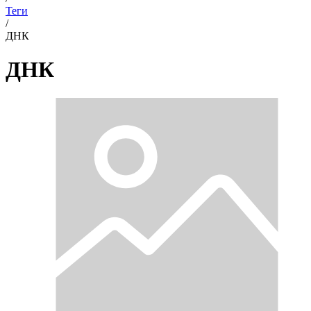
Теги
/
ДНК
ДНК