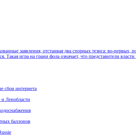
ованные заявления, отстаивая два спорных тезиса: во-первых,
ся. Такая игра на грани фола означает, что представители влас
ые сбои интернета
е и Ленобласти
 водоснабжения
итных баллонов
Russie