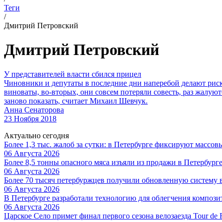
Теги
/
Дмитрий Петровский
Дмитрий Петровский
У представителей власти сбился прицел
Чиновники и депутаты в последние дни наперебой делают риск
виноваты, во-вторых, они совсем потеряли совесть, раз жалуют
заново показать, считает Михаил Шевчук.
Анна Сенаторова
23 Ноября 2018
Актуально сегодня
Более 1,3 тыс. жалоб за сутки: в Петербурге фиксируют массов
06 Августа 2026
Более 8,5 тонны опасного мяса изъяли из продажи в Петербург
06 Августа 2026
Более 70 тысяч петербуржцев получили обновленную систему
06 Августа 2026
В Петербурге разработали технологию для облегчения композ
06 Августа 2026
Царское Село примет финал первого сезона велозаезда Tour de 