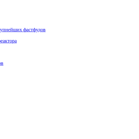
крупнейших фастфудов
еактора
ов