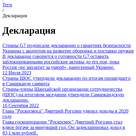
Теги
/
Декларация
Декларация
Страны G7 подписали декларацию о гарантиях безопасности
Украины с акцентом на развитие оборонки и поставки оружия
В декларации говорится о готовности G7 оставить
заблокированными российские активы до тех пор, пока
Россия «не заплатит за ущерб», нанесенный Украине.
12 Июля 2023
Страны ШОС утвердили декларацию по итогам прошедшего
в Самарканде саммита
Страны-члены Шанхайской организации сотрудничества
(ШОС) на итоговом заседании утвердили Самаркандскую
декларацию.
16 Сентября 2022
Глава "Роскосмоса" Дмитрий Рогозин удвоил доходы в 2020
году
Глава госкорпорации "Роскосмос" Дмитрий Рогозин стал
вдвое богаче за минувший год. Он задекларировал доход в
83,1 млн рублей.