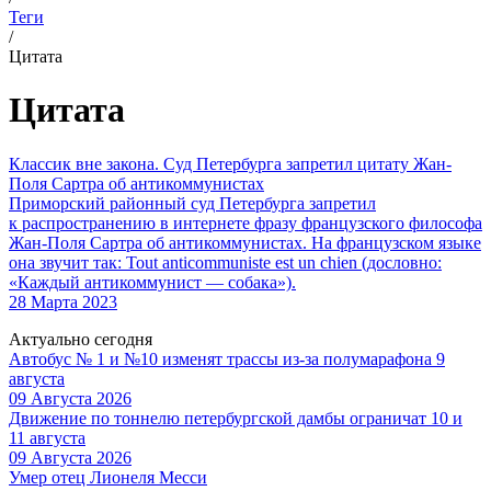
Теги
/
Цитата
Цитата
Классик вне закона. Суд Петербурга запретил цитату Жан-
Поля Сартра об антикоммунистах
Приморский районный суд Петербурга запретил
к распространению в интернете фразу французского философа
Жан-Поля Сартра об антикоммунистах. На французском языке
она звучит так: Tout anticommuniste est un chien (дословно:
«Каждый антикоммунист — собака»).
28 Марта 2023
Актуально сегодня
Автобус № 1 и №10 изменят трассы из-за полумарафона 9
августа
09 Августа 2026
Движение по тоннелю петербургской дамбы ограничат 10 и
11 августа
09 Августа 2026
Умер отец Лионеля Месси