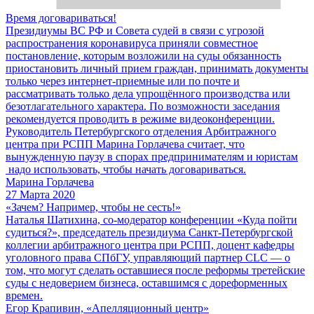
Время договариваться!
Президиумы ВС РФ и Совета судей в связи с угрозой
распространения коронавируса приняли совместное
постановление, которым возложили на суды обязанность
приостановить личный прием граждан, принимать документы
только через интернет-приемные или по почте и
рассматривать только дела упрощённого производства или
безотлагательного характера. По возможности заседания
рекомендуется проводить в режиме видеоконференции.
Руководитель Петербургского отделения Арбитражного
центра при РСПП Марина Горлачева считает, что
вынужденную паузу в спорах предпринимателям и юристам
надо использовать, чтобы начать договариваться.
Марина Горлачева
27 Марта 2020
«Зачем? Например, чтобы не сесть!»
Наталья Шатихина, со-модератор конференции «Куда пойти
судиться?», председатель президиума Санкт-Петербургской
коллегии арбитражного центра при РСПП, доцент кафедры
уголовного права СПбГУ, управляющий партнер CLC — о
том, что могут сделать оставшиеся после реформы третейские
суды с недоверием бизнеса, оставшимся с дореформенных
времен.
Егор Крапивин, «Апелляционный центр»