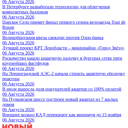
06 Августа 2026
В Петербурге разработали технологию для облегчения
композитных баллонов
06 Августа 2026
Царское Село примет финал первого сезона велозаезда Tour de
Russie
06 Августа 2026
Великобритания ввела санкции против Озон-банка
06 Августа 2026
Лучший проект КРТ Ленобласти – микрорайон «Город Звёзд»
06 Августа 2026
Роскачество нашло кишечную палочку в бургерах сетях пяти
крупнейших фастфудов
06 Августа 2026
На Ленинградской АЭС-2 начали строить защитную оболочку
реактора
06 Августа 2026
В июле выросла доля покупателей квартир со 100% оплатой
06 Августа 2026
На Пулковском шоссе построен новый квартал из 7 жилых
домов
06 Августа 2026
Внешнее кольцо КАД перекроют как минимум до 15 ноября
06 Августа 2026