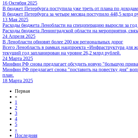
16 Октября 2025
В бюджет Петербурга поступила уже треть от плана по доходам
В бюджет Петербурга за четыре месяца поступило 448,5 млрд ру
13 Мая 2025
Расходы бюджета Ленобласти на спецоперацию выросли за год
Расходы бюджета Ленинградской области на мероприятия, связа
24 Апреля 2025
В Ленобласти обновят более 200 км региональных дорог
Всего Ленобласть в рамках нацпроекта «Инфраструктура для ж
текущий год запланирован на уровне 26,2 млрд рублей.
24 Марта 2025
Минфин РФ снова предлагает обсудить новую "большую прив
Минфин РФ предлагает снова "поставить на повестку дня" воп
план.
18 Марта 2025
Первая
«
1
2
3
4
5
»
Последняя