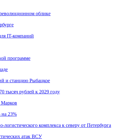
дореволюционном облике
рбурге
для IT-компаний
вой программе
иаде
кий и станцию Рыбацкое
0 тысяч рублей к 2029 году
й Марков
ь на 23%
о-логистического комплекса к северу от Петербурга
стических атак ВСУ