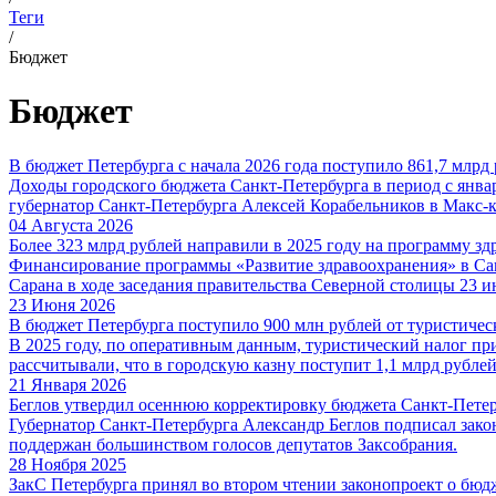
Теги
/
Бюджет
Бюджет
В бюджет Петербурга с начала 2026 года поступило 861,7 млрд
Доходы городского бюджета Санкт-Петербурга в период с январ
губернатор Санкт-Петербурга Алексей Корабельников в Макс-к
04 Августа 2026
Более 323 млрд рублей направили в 2025 году на программу з
Финансирование программы «Развитие здравоохранения» в Санк
Сарана в ходе заседания правительства Северной столицы 23 и
23 Июня 2026
В бюджет Петербурга поступило 900 млн рублей от туристичес
В 2025 году, по оперативным данным, туристический налог пр
рассчитывали, что в городскую казну поступит 1,1 млрд рубле
21 Января 2026
Беглов утвердил осеннюю корректировку бюджета Санкт-Петер
Губернатор Санкт-Петербурга Александр Беглов подписал закон
поддержан большинством голосов депутатов Заксобрания.
28 Ноября 2025
ЗакС Петербурга принял во втором чтении законопроект о бюд