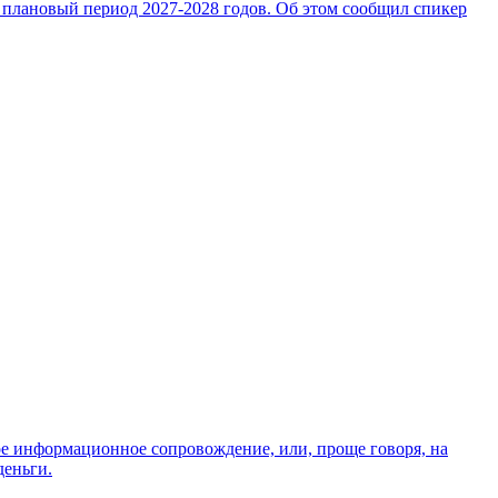
 плановый период 2027-2028 годов. Об этом сообщил спикер
ое информационное сопровождение, или, проще говоря, на
деньги.