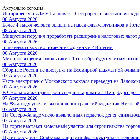
Актуально сегодня
Историческую «Дачу Павлова» в Сестрорецке восстановят в 
08 Августа 2026
Более 4 тысяч человек вышли на парад физкультурников в Пете
08 Августа 2026
Мишустин поручил проработать расширение налоговых льгот 
08 Августа 2026
Suno начал скрытно помечать созданные ИИ песни
08 Августа 2026
Минпросвещения: школьники с 1 сентября будут учиться по но
08 Августа 2026
Сборные России не выступят на Всемирной шахматной олимп
07 Августа 2026
Часть электричек с Московского вокзала переведут на Ладожс
07 Августа 2026
В Смольном ожидают рост средней зарплаты в Петербурге до 17
07 Августа 2026
На 88-м году ушел из жизни ленинградский художник Никола
07 Августа 2026
На Северо-Западе число выявленных подделок денег снизилос
07 Августа 2026
На торги выставят земельный участок для строительства торгов
07 Августа 2026
Путин обсудил с Совбезом защиту инфраструктуры от террори