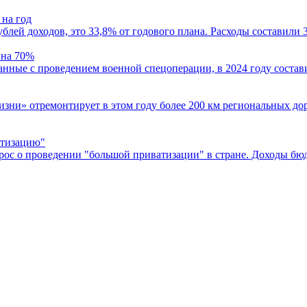
 на год
блей доходов, это 33,8% от годового плана. Расходы составили 
 на 70%
нные с проведением военной спецоперации, в 2024 году состави
изни» отремонтирует в этом году более 200 км региональных д
атизацию"
рос о проведении "большой приватизации" в стране. Доходы бюд