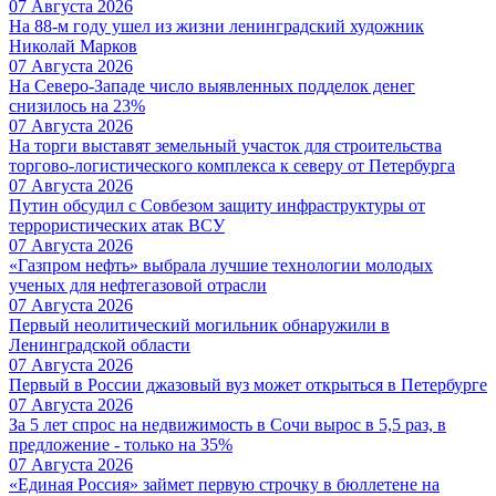
07 Августа 2026
На 88-м году ушел из жизни ленинградский художник
Николай Марков
07 Августа 2026
На Северо-Западе число выявленных подделок денег
снизилось на 23%
07 Августа 2026
На торги выставят земельный участок для строительства
торгово-логистического комплекса к северу от Петербурга
07 Августа 2026
Путин обсудил с Совбезом защиту инфраструктуры от
террористических атак ВСУ
07 Августа 2026
«Газпром нефть» выбрала лучшие технологии молодых
ученых для нефтегазовой отрасли
07 Августа 2026
Первый неолитический могильник обнаружили в
Ленинградской области
07 Августа 2026
Первый в России джазовый вуз может открыться в Петербурге
07 Августа 2026
За 5 лет спрос на недвижимость в Сочи вырос в 5,5 раз, в
предложение - только на 35%
07 Августа 2026
«Единая Россия» займет первую строчку в бюллетене на