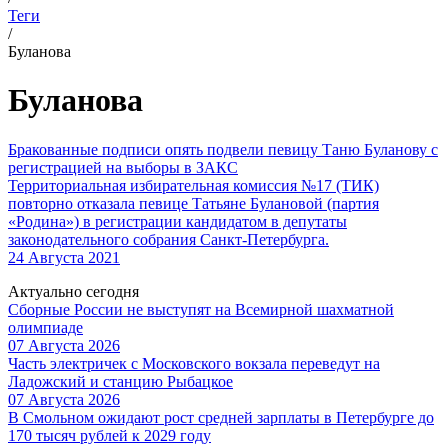
Теги
/
Буланова
Буланова
Бракованные подписи опять подвели певицу Таню Буланову с
регистрацией на выборы в ЗАКС
Территориальная избирательная комиссия №17 (ТИК)
повторно отказала певице Татьяне Булановой (партия
«Родина») в регистрации кандидатом в депутаты
законодательного собрания Санкт-Петербурга.
24 Августа 2021
Актуально сегодня
Сборные России не выступят на Всемирной шахматной
олимпиаде
07 Августа 2026
Часть электричек с Московского вокзала переведут на
Ладожский и станцию Рыбацкое
07 Августа 2026
В Смольном ожидают рост средней зарплаты в Петербурге до
170 тысяч рублей к 2029 году