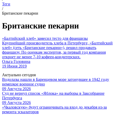
Теги
/
Британские пекарни
Британские пекарни
«Балтийский хлеб» замесил тесто для франшизы
Крупнейший производитель хлеба в Петербурге, «Балтийский
хлеб» (сеть «Британские пекарни»), решил продавать
франшизу. По оценкам экспертов, за первый год компания
откроет не менее 7-10 кофеен-кондитерских.
Ольга Головина
19 Июня 2019
Актуально сегодня
Водолазы нашли в Баренцевом море затонувшее в 1942 году
немецкое военное судно
09 Августа 2026
Суд не вернул список «Яблока» на выборы в Заксобрание
Петербурга
09 Августа 2026
«Чкаловскую» будут ограничивать на вход до декабря из-за
ремонта эскалаторов