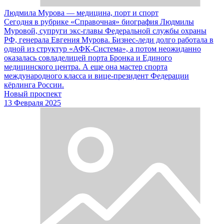
Людмила Мурова — медицина, порт и спорт
Сегодня в рубрике «Справочная» биография Людмилы
Муровой, супруги экс-главы Федеральной службы охраны
РФ, генерала Евгения Мурова. Бизнес-леди долго работала в
одной из структур «АФК-Система», а потом неожиданно
оказалась совладелицей порта Бронка и Единого
медицинского центра. А еще она мастер спорта
международного класса и вице-президент Федерации
кёрлинга России.
Новый проспект
13 Февраля 2025