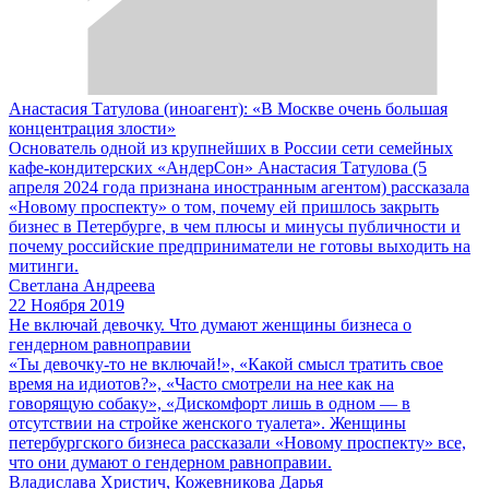
Анастасия Татулова (иноагент): «В Москве очень большая
концентрация злости»
Основатель одной из крупнейших в России сети семейных
кафе-кондитерских «АндерСон» Анастасия Татулова (5
апреля 2024 года признана иностранным агентом) рассказала
«Новому проспекту» о том, почему ей пришлось закрыть
бизнес в Петербурге, в чем плюсы и минусы публичности и
почему российские предприниматели не готовы выходить на
митинги.
Светлана Андреева
22 Ноября 2019
Не включай девочку. Что думают женщины бизнеса о
гендерном равноправии
«Ты девочку-то не включай!», «Какой смысл тратить свое
время на идиотов?», «Часто смотрели на нее как на
говорящую собаку», «Дискомфорт лишь в одном — в
отсутствии на стройке женского туалета». Женщины
петербургского бизнеса рассказали «Новому проспекту» все,
что они думают о гендерном равноправии.
Владислава Христич, Кожевникова Дарья