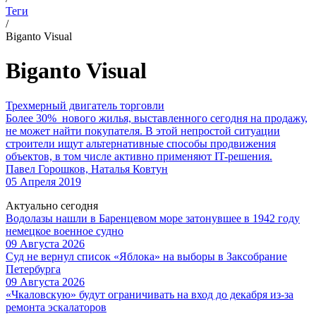
Теги
/
Biganto Visual
Biganto Visual
Трехмерный двигатель торговли
Более 30% нового жилья, выставленного сегодня на продажу,
не может найти покупателя. В этой непростой ситуации
строители ищут альтернативные способы продвижения
объектов, в том числе активно применяют IT-решения.
Павел Горошков, Наталья Ковтун
05 Апреля 2019
Актуально сегодня
Водолазы нашли в Баренцевом море затонувшее в 1942 году
немецкое военное судно
09 Августа 2026
Суд не вернул список «Яблока» на выборы в Заксобрание
Петербурга
09 Августа 2026
«Чкаловскую» будут ограничивать на вход до декабря из-за
ремонта эскалаторов