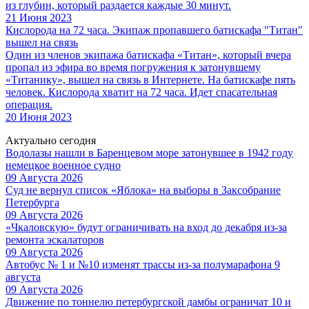
из глубин, который раздается каждые 30 минут.
21 Июня 2023
Кислорода на 72 часа. Экипаж пропавшего батискафа "Титан"
вышел на связь
Один из членов экипажа батискафа «Титан», который вчера
пропал из эфира во время погружения к затонувшему
«Титанику», вышел на связь в Интернете. На батискафе пять
человек. Кислорода хватит на 72 часа. Идет спасательная
операция.
20 Июня 2023
Актуально сегодня
Водолазы нашли в Баренцевом море затонувшее в 1942 году
немецкое военное судно
09 Августа 2026
Суд не вернул список «Яблока» на выборы в Заксобрание
Петербурга
09 Августа 2026
«Чкаловскую» будут ограничивать на вход до декабря из-за
ремонта эскалаторов
09 Августа 2026
Автобус № 1 и №10 изменят трассы из-за полумарафона 9
августа
09 Августа 2026
Движение по тоннелю петербургской дамбы ограничат 10 и