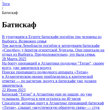
Теги
/
Батискаф
Батискаф
В утонувшем в Египте батискафе погибли три человека из
Выборга. Возможно семья
Три жителя Ленобласти погибли в затонувшем батискафе
«Синдбад» у берегов египетской Хургады. Они приехали на
отдых из Выборга. Предположительно, это была семья.
28 Марта 2025
На борту пропавшей в Атлантики подлодки "Титан", скорее
всего, уже закончился воздух
Поиски пропавшего подводного аппарата «Титан»
в Атлантическом океане приблизились к критической
отметке — по расчетам, воздух в батискафе уже должен
закончиться.
22 Июня 2023
Батискаф "Титан" в Атлантике еще не нашли, но уже
услышали. Воздуха в нем осталось на 40 часов
Спасатели, которые ищут в Атлантике пропавший батискаф
«Титан», слышат «акустическую обратную связь» — стук